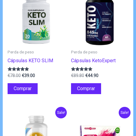
Perda de peso
Perda de peso
Cápsulas KETO SLIM
Cápsulas KetoExpert
O
O
O
O
Avaliação
Avaliação
€
78.00
€
39.00
€
89.80
€
44.90
4.80
4.75
preço
preço
preço
preço
de 5
de 5
original
atual
original
atual
Comprar
Comprar
era:
é:
era:
é:
€78.00.
€39.00.
€89.80.
€44.90.
Sale!
Sale!