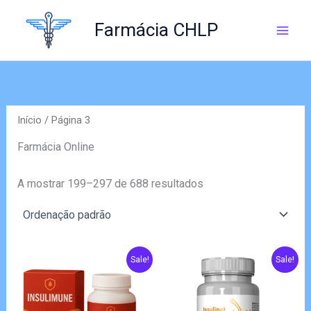
Skip
to
Farmácia CHLP
content
Início
/ Página 3
Farmácia Online
A mostrar 199–297 de 688 resultados
Sale!
Sale!