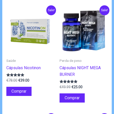
Sale!
Sale!
Saúde
Perda de peso
Cápsulas Nicotinon
Cápsulas NIGHT MEGA
BURNER
O
O
Avaliação
€
78.00
€
39.00
4.80
preço
preço
O
O
de 5
Avaliação
€
49.99
€
25.00
original
atual
4.83
Comprar
preço
preço
de 5
era:
é:
original
atual
Comprar
€78.00.
€39.00.
era:
é:
€49.99.
€25.00.