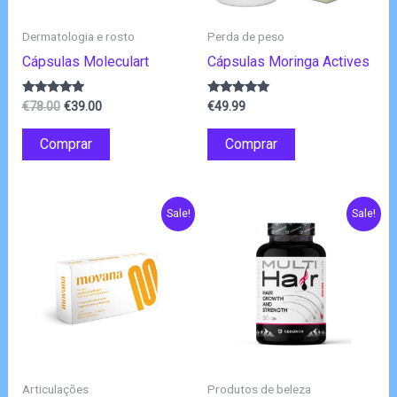
Dermatologia e rosto
Perda de peso
Cápsulas Moleculart
Cápsulas Moringa Actives
O
O
Avaliação
Avaliação
€
78.00
€
39.00
€
49.99
4.75
4.80
preço
preço
de 5
de 5
original
atual
Comprar
Comprar
era:
é:
€78.00.
€39.00.
Sale!
Sale!
Articulações
Produtos de beleza