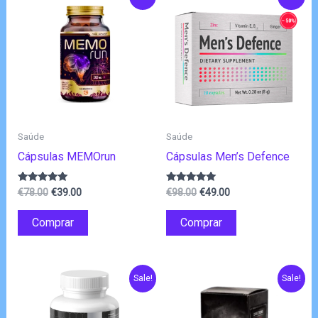
Saúde
Saúde
Cápsulas MEMOrun
Cápsulas Men’s Defence
O
O
O
O
Avaliação
Avaliação
€
78.00
€
39.00
€
98.00
€
49.00
4.83
4.83
preço
preço
preço
preço
de 5
de 5
original
atual
original
atual
Comprar
Comprar
era:
é:
era:
é:
€78.00.
€39.00.
€98.00.
€49.00.
Sale!
Sale!