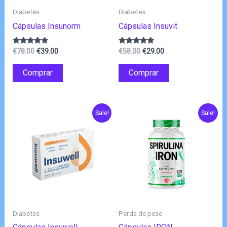
Diabetes
Diabetes
Cápsulas Insunorm
Cápsulas Insuvit
O
O
O
O
Avaliação
Avaliação
€
78.00
€
39.00
€
58.00
€
29.00
4.63
4.75
preço
preço
preço
preço
de 5
de 5
original
atual
original
atual
Comprar
Comprar
era:
é:
era:
é:
€78.00.
€39.00.
€58.00.
€29.00.
Sale!
Sale!
Diabetes
Perda de peso