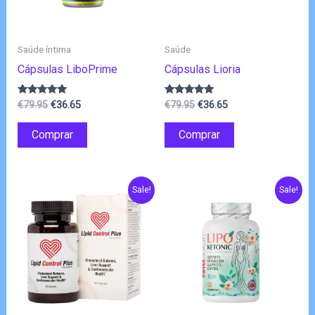
Saúde íntima
Saúde
Cápsulas LiboPrime
Cápsulas Lioria
O
O
O
O
Avaliação
Avaliação
€
79.95
€
36.65
€
79.95
€
36.65
4.75
5.00
preço
preço
preço
preço
de 5
de 5
original
atual
original
atual
Comprar
Comprar
era:
é:
era:
é:
€79.95.
€36.65.
€79.95.
€36.65.
Sale!
Sale!