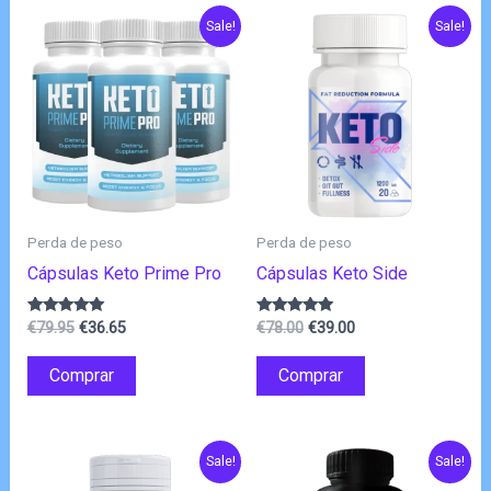
Sale!
Sale!
Perda de peso
Perda de peso
Cápsulas Keto Prime Pro
Cápsulas Keto Side
O
O
O
O
Avaliação
Avaliação
€
79.95
€
36.65
€
78.00
€
39.00
5.00
4.75
preço
preço
preço
preço
de 5
de 5
original
atual
original
atual
Comprar
Comprar
era:
é:
era:
é:
€79.95.
€36.65.
€78.00.
€39.00.
Sale!
Sale!