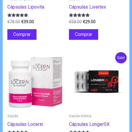
Cápsulas Lipovita
Cápsulas Livertex
O
O
O
O
Avaliação
Avaliação
€
78.00
€
39.00
€
58.00
€
29.00
5.00
4.83
preço
preço
preço
preço
de 5
de 5
original
atual
original
atual
Comprar
Comprar
era:
é:
era:
é:
€78.00.
€39.00.
€58.00.
€29.00.
Sale!
Saúde
Saúde íntima
Cápsulas Locerin
Cápsulas LongerSX