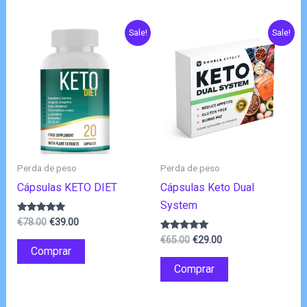
Sale!
Sale!
Perda de peso
Perda de peso
Cápsulas KETO DIET
Cápsulas Keto Dual
System
O
O
Avaliação
€
78.00
€
39.00
4.80
preço
preço
O
O
de 5
Avaliação
€
65.00
€
29.00
original
atual
4.75
Comprar
preço
preço
de 5
era:
é:
original
atual
Comprar
€78.00.
€39.00.
era:
é:
€65.00.
€29.00.