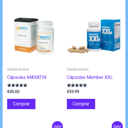
Saúde íntima
Saúde íntima
Cápsulas MAXATIN
Cápsulas Member XXL
Avaliação
Avaliação
€
45.00
€
59.99
4.75
4.80
de 5
de 5
Comprar
Comprar
Sale!
Sale!