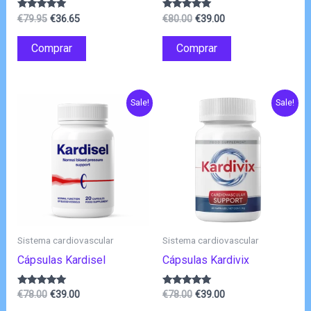
O
O
O
O
Avaliação
Avaliação
€
79.95
€
36.65
€
80.00
€
39.00
4.88
5.00
preço
preço
preço
preço
de 5
de 5
original
atual
original
atual
Comprar
Comprar
era:
é:
era:
é:
€79.95.
€36.65.
€80.00.
€39.00.
Sale!
Sale!
Sistema cardiovascular
Sistema cardiovascular
Cápsulas Kardisel
Cápsulas Kardivix
O
O
O
O
Avaliação
Avaliação
€
78.00
€
39.00
€
78.00
€
39.00
4.83
4.78
preço
preço
preço
preço