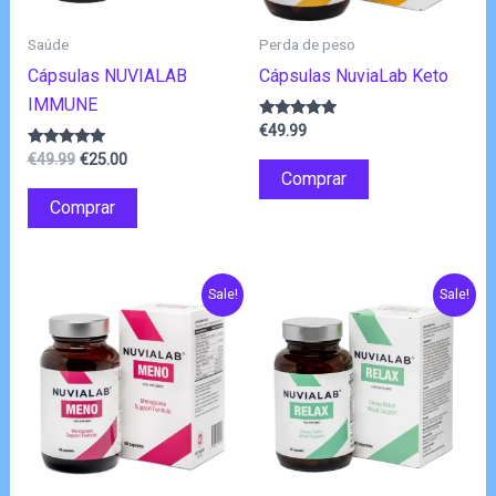
Saúde
Perda de peso
Cápsulas NUVIALAB
Cápsulas NuviaLab Keto
IMMUNE
Avaliação
€
49.99
4.75
O
O
Avaliação
de 5
€
49.99
€
25.00
4.86
Comprar
preço
preço
de 5
original
atual
Comprar
era:
é:
€49.99.
€25.00.
Sale!
Sale!