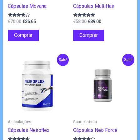
Cápsulas Movana
Cápsulas MultiHair
O
O
O
O
Avaliação
Avaliação
€
70.00
€
36.65
€
58.00
€
39.00
4.00
4.75
preço
preço
preço
preço
de 5
de 5
original
atual
original
atual
Comprar
Comprar
era:
é:
era:
é:
€70.00.
€36.65.
€58.00.
€39.00.
Sale!
Sale!
Articulações
Saúde íntima
Cápsulas Neiroflex
Cápsulas Neo Force