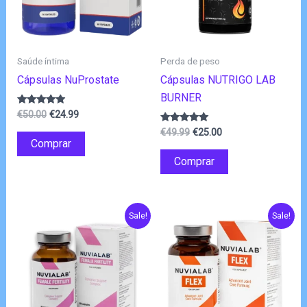
Saúde íntima
Perda de peso
Cápsulas NuProstate
Cápsulas NUTRIGO LAB
BURNER
O
O
Avaliação
€
50.00
€
24.99
4.75
preço
preço
O
O
de 5
Avaliação
€
49.99
€
25.00
original
atual
4.80
Comprar
preço
preço
de 5
era:
é:
original
atual
Comprar
€50.00.
€24.99.
era:
é:
€49.99.
€25.00.
Sale!
Sale!