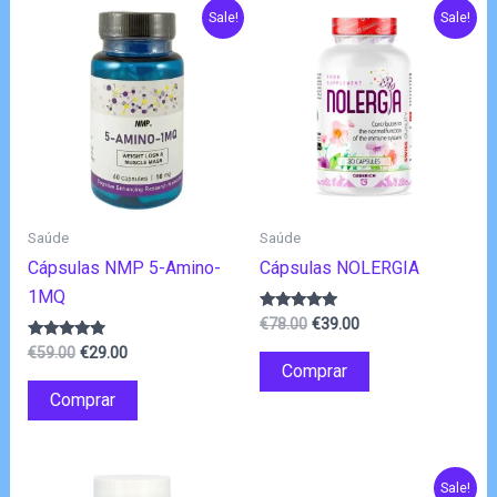
Sale!
Sale!
Saúde
Saúde
Cápsulas NMP 5-Amino-
Cápsulas NOLERGIA
1MQ
O
O
Avaliação
€
78.00
€
39.00
5.00
preço
preço
O
O
Avaliação
de 5
€
59.00
€
29.00
original
atual
4.67
Comprar
preço
preço
de 5
era:
é:
original
atual
Comprar
€78.00.
€39.00.
era:
é:
€59.00.
€29.00.
Sale!