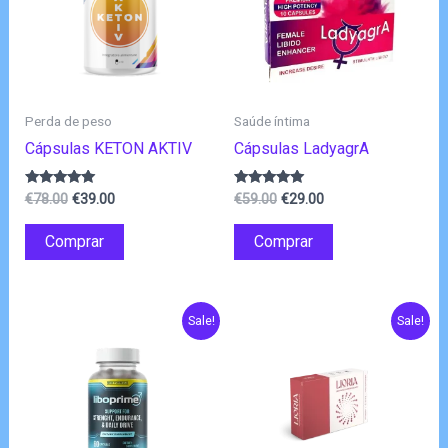
Perda de peso
Saúde íntima
Cápsulas KETON AKTIV
Cápsulas LadyagrA
O
O
O
O
Avaliação
Avaliação
€
78.00
€
39.00
€
59.00
€
29.00
4.83
4.83
preço
preço
preço
preço
de 5
de 5
original
atual
original
atual
Comprar
Comprar
era:
é:
era:
é:
€78.00.
€39.00.
€59.00.
€29.00.
Sale!
Sale!