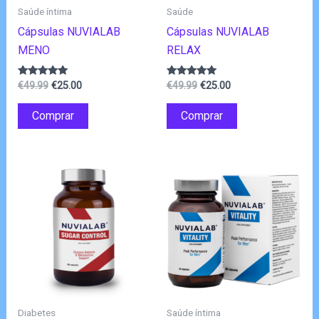
Saúde íntima
Saúde
Cápsulas NUVIALAB
Cápsulas NUVIALAB
MENO
RELAX
O
O
O
O
Avaliação
Avaliação
€
49.99
€
25.00
€
49.99
€
25.00
4.75
4.89
preço
preço
preço
preço
de 5
de 5
original
atual
original
atual
Comprar
Comprar
era:
é:
era:
é:
€49.99.
€25.00.
€49.99.
€25.00.
Diabetes
Saúde íntima