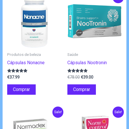
Produtos de beleza
Saúde
Cápsulas Nonacne
Cápsulas Nootronin
O
O
Avaliação
Avaliação
€
37.99
€
78.00
€
39.00
4.80
4.83
preço
preço
de 5
de 5
original
atual
Comprar
Comprar
era:
é:
€78.00.
€39.00.
Sale!
Sale!