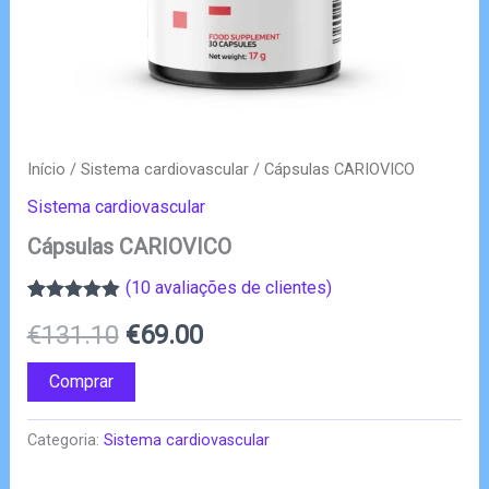
Início
/
Sistema cardiovascular
/ Cápsulas CARIOVICO
Sistema cardiovascular
Cápsulas CARIOVICO
(
10
avaliações de clientes)
Classificado
10
O
O
€
131.10
€
69.00
com
4.90
em
5 com base
em
preço
preço
Comprar
classificações
de clientes
original
atual
Categoria:
Sistema cardiovascular
era:
é: