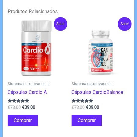
Produtos Relacionados
Sale!
Sale!
Sistema cardiovascular
Sistema cardiovascular
Cápsulas Cardio A
Cápsulas CardioBalance
O
O
O
O
Avaliação
Avaliação
€
78.00
€
39.00
€
78.00
€
39.00
4.80
4.83
preço
preço
preço
preço
de 5
de 5
original
atual
original
atual
Comprar
Comprar
era:
é:
era:
é:
€78.00.
€39.00.
€78.00.
€39.00.