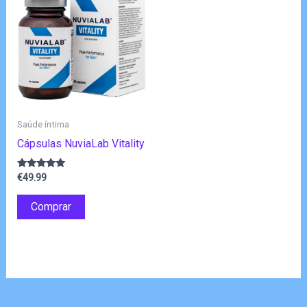
Saúde íntima
Cápsulas NuviaLab Vitality
Avaliação
€
49.99
4.83
de 5
Comprar