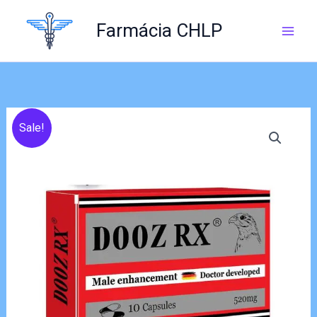
Skip
to
Farmácia CHLP
content
Sale!