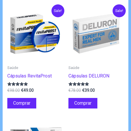
Sale!
Sale!
Saúde
Saúde
Cápsulas RevitaProst
Cápsulas DELURON
O
O
O
O
Avaliação
Avaliação
€
98.00
€
49.00
€
78.00
€
39.00
4.80
4.75
preço
preço
preço
preço
de 5
de 5
original
atual
original
atual
Comprar
Comprar
era:
é:
era:
é:
€98.00.
€49.00.
€78.00.
€39.00.