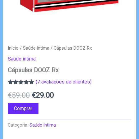
Início
/
Saúde íntima
/ Cápsulas DOOZ Rx
Saúde íntima
Cápsulas DOOZ Rx
(
7
avaliações de clientes)
Classificado
7
O
O
€
59.00
€
29.00
com
4.71
em 5 com
base em
preço
preço
Comprar
classificações
de clientes
original
atual
Categoria:
Saúde íntima
era:
é: