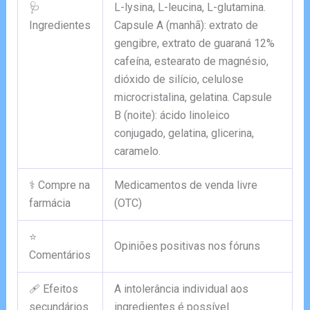
🩺
L-lysina, L-leucina, L-glutamina.
Ingredientes
Capsule A (manhã): extrato de
gengibre, extrato de guaraná 12%
cafeína, estearato de magnésio,
dióxido de silício, celulose
microcristalina, gelatina. Capsule
B (noite): ácido linoleico
conjugado, gelatina, glicerina,
caramelo.
⚕️ Compre na
Medicamentos de venda livre
farmácia
(OTC)
⭐
Opiniões positivas nos fóruns
Comentários
🩹 Efeitos
A intolerância individual aos
secundários
ingredientes é possível