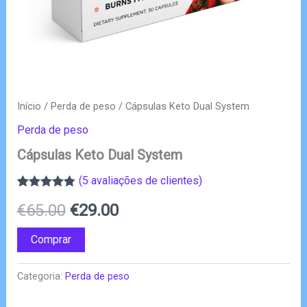
Início
/
Perda de peso
/ Cápsulas Keto Dual System
Perda de peso
Cápsulas Keto Dual System
(
5
avaliações de clientes)
Classificado
4
O
O
€
65.00
€
29.00
com
4.75
em
5 com base
em
preço
preço
Comprar
classificações
de clientes
original
atual
Categoria:
Perda de peso
era:
é: