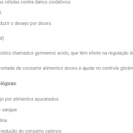
s células contra danos oxidativos.
.
eduzir o desejo por doces.
d)
tos chamados gymnemic acids, que têm efeito na regulação do 
a vontade de consumir alimentos doces e ajudar no controle glicê
lógicas:
jo por alimentos açucarados.
o sangue.
ina.
e redução do consumo calórico.