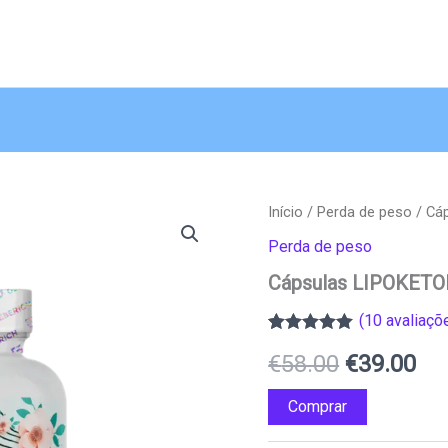
Início
/
Perda de peso
/ Cá
Perda de peso
Cápsulas LIPOKETO
(
10
avaliaçõe
Classificado
9
O
O
€
58.00
€
39.00
com
4.89
em
5 com base
em
preço
pr
Comprar
classificações
de clientes
original
atu