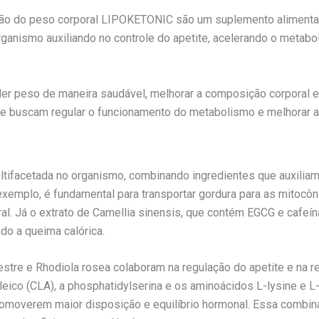
ão do peso corporal LIPOKETONIC são um suplemento alimentar
 organismo auxiliando no controle do apetite, acelerando o met
er peso de maneira saudável, melhorar a composição corporal e
e buscam regular o funcionamento do metabolismo e melhorar a 
facetada no organismo, combinando ingredientes que auxiliam n
exemplo, é fundamental para transportar gordura para as mitocôn
ral. Já o extrato de Camellia sinensis, que contém EGCG e cafeí
do a queima calórica.
tre e Rhodiola rosea colaboram na regulação do apetite e na re
leico (CLA), a phosphatidylserina e os aminoácidos L-lysine e 
omoverem maior disposição e equilíbrio hormonal. Essa combin