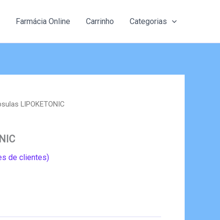
Farmácia Online
Carrinho
Categorias
psulas LIPOKETONIC
NIC
s de clientes)
eço
al