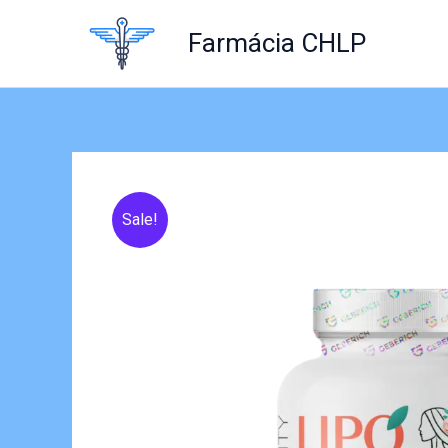
Skip
to
Farmácia CHLP
content
Sale!