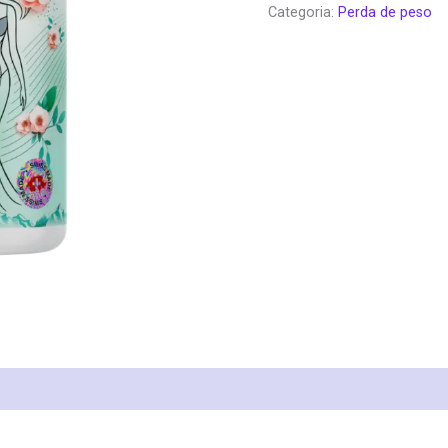
Categoria:
Perda de peso
era:
é:
€58.00.
€3