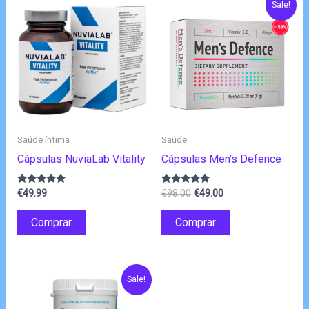
Sale!
Saúde íntima
Saúde
Cápsulas NuviaLab Vitality
Cápsulas Men’s Defence
O
O
Avaliação
Avaliação
€
49.99
€
98.00
€
49.00
4.83
4.83
preço
preço
de 5
de 5
original
atual
Comprar
Comprar
era:
é:
€98.00.
€49.00.
Sale!