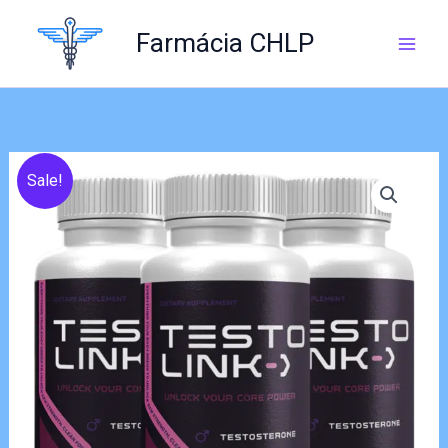
Skip
to
Farmácia CHLP
content
Sale!