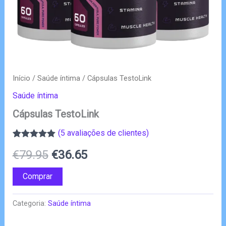
Início
/
Saúde íntima
/ Cápsulas TestoLink
Saúde íntima
Cápsulas TestoLink
(
5
avaliações de clientes)
Classificado
4
O
O
€
79.95
€
36.65
com
5.00
em
5 com base
em
preço
preço
Comprar
classificações
de clientes
original
atual
Categoria:
Saúde íntima
era:
é: