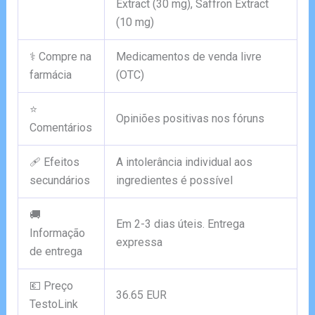
Extract (30 mg), Saffron Extract
(10 mg)
⚕️ Compre na
Medicamentos de venda livre
farmácia
(OTC)
⭐
Opiniões positivas nos fóruns
Comentários
🩹 Efeitos
A intolerância individual aos
secundários
ingredientes é possível
🚚
Em 2-3 dias úteis. Entrega
Informação
expressa
de entrega
💶 Preço
36.65 EUR
TestoLink