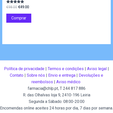
O
O
Avaliação
€
98.00
€
49.00
4.83
preço
preço
de 5
original
atual
Comprar
era:
é:
€98.00.
€49.00.
Política de privacidade
|
Termos e condições
|
Aviso legal
|
Contato
|
Sobre nós
|
Envio e entrega
|
Devoluções e
reembolsos
|
Aviso médico
farmacia@chlp.pt
, T 244 817 886
R. das Olhalvas loja 9, 2410-196 Leiria
Segunda a Sábado: 08:00-20:00
Encomendas online aceites 24 horas por dia, 7 dias por semana.