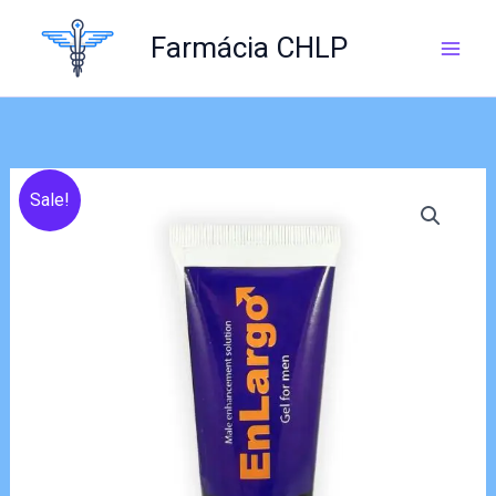
Skip
to
Farmácia CHLP
content
Sale!