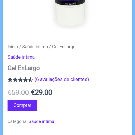
Início
/
Saúde íntima
/ Gel EnLargo
Saúde íntima
Gel EnLargo
(
6
avaliações de clientes)
Classificado
5
O
O
€
59.00
€
29.00
com
4.60
em 5 com
base em
preço
preço
Comprar
classificações
de clientes
original
atual
Categoria:
Saúde íntima
era:
é: