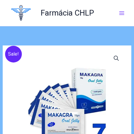
Skip
to
Farmácia CHLP
content
Sale!