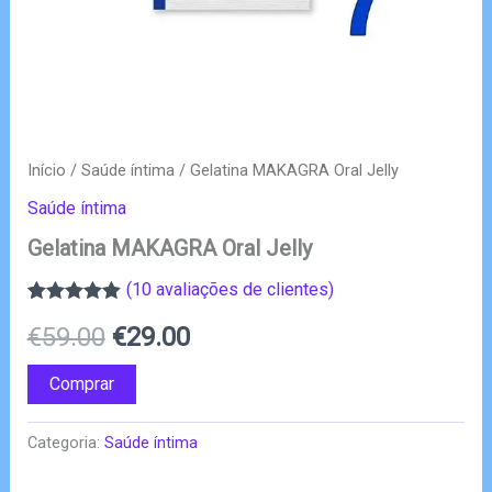
Início
/
Saúde íntima
/ Gelatina MAKAGRA Oral Jelly
Saúde íntima
Gelatina MAKAGRA Oral Jelly
(
10
avaliações de clientes)
Classificado
9
O
O
€
59.00
€
29.00
com
4.89
em
5 com base
em
preço
preço
Comprar
classificações
de clientes
original
atual
Categoria:
Saúde íntima
era:
é: