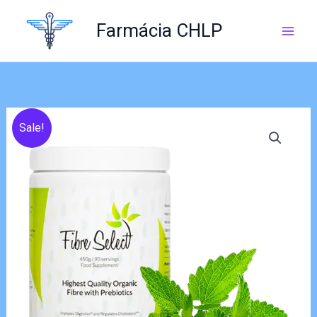
Skip
to
Farmácia CHLP
content
Sale!