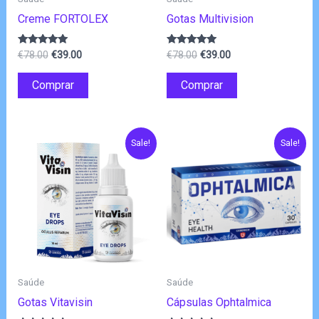
Creme FORTOLEX
Gotas Multivision
O
O
O
O
Avaliação
Avaliação
€
78.00
€
39.00
€
78.00
€
39.00
4.80
4.75
preço
preço
preço
preço
de 5
de 5
original
atual
original
atual
Comprar
Comprar
era:
é:
era:
é:
€78.00.
€39.00.
€78.00.
€39.00.
Sale!
Sale!
Saúde
Saúde
Gotas Vitavisin
Cápsulas Ophtalmica