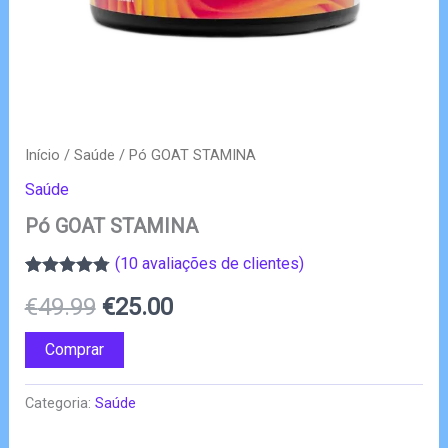
Início
/
Saúde
/ Pó GOAT STAMINA
Saúde
Pó GOAT STAMINA
(
10
avaliações de clientes)
Classificado
9
O
O
€
49.99
€
25.00
com
4.78
em
5 com base
em
preço
preço
Comprar
classificações
de clientes
original
atual
Categoria:
Saúde
era:
é: