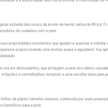
idratação e a elasticidade, além de promover a cicatrização de f
etal extraída das nozes da árvore de karité, nativa da África. É
produtos de cuidados com a pele.
ossui propriedades emolientes que ajudam a suavizar e hidratar 
spereza, proporcionando uma textura suave e agradável. Sua apli
idratação.
 é rica em antioxidantes, que protegem a pele dos danos causado
 irritações e vermelhidões, tornando-a uma escolha ideal para p
 folhas da planta Camellia sinensis, conhecida por suas proprieda
os benéficos para a pele.