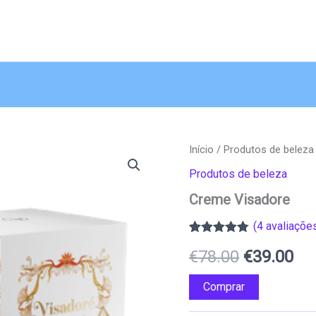
Início
/
Produtos de beleza
Produtos de beleza
Creme Visadore
(
4
avaliações
Classificado
4
O
O
€
78.00
€
39.00
com
4.75
em
5 com base
em
preço
pr
Comprar
classificações
de clientes
original
atu