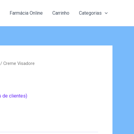
Farmácia Online
Carrinho
Categorias
/ Creme Visadore
 de clientes)
eço
al