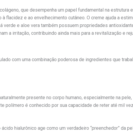
colágeno, que desempenha um papel fundamental na estrutura e 
do à flacidez e ao envelhecimento cutâneo. O creme ajuda a est
chá verde e aloe vera também possuem propriedades antioxidante
am a irritação, contribuindo ainda mais para a revitalização e r
ulado com uma combinação poderosa de ingredientes que trabal
a naturalmente presente no corpo humano, especialmente na pel
ste polímero é conhecido por sua capacidade de reter até mil 
 o ácido hialurônico age como um verdadeiro “preenchedor” da pel