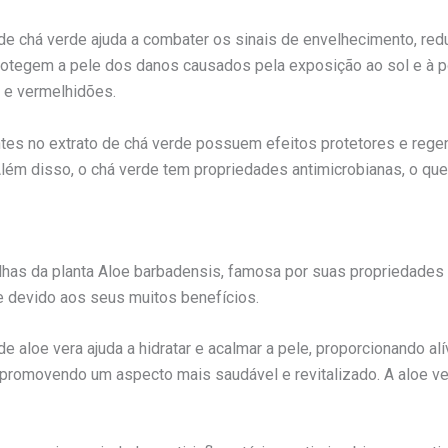
o de chá verde ajuda a combater os sinais de envelhecimento, r
rotegem a pele dos danos causados pela exposição ao sol e à po
s e vermelhidões.
tes no extrato de chá verde possuem efeitos protetores e regen
Além disso, o chá verde tem propriedades antimicrobianas, o que 
olhas da planta Aloe barbadensis, famosa por suas propriedades c
e devido aos seus muitos benefícios.
de aloe vera ajuda a hidratar e acalmar a pele, proporcionando al
, promovendo um aspecto mais saudável e revitalizado. A aloe v