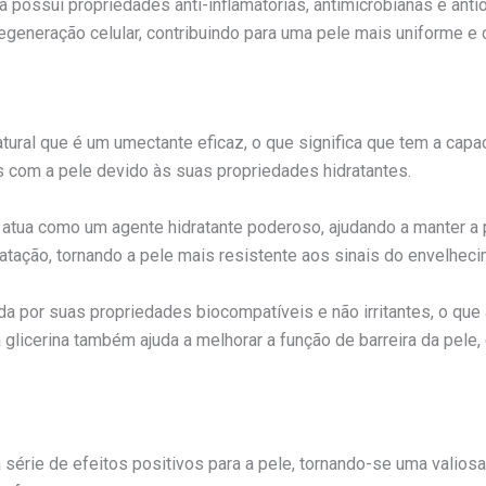
a possui propriedades anti-inflamatórias, antimicrobianas e anti
regeneração celular, contribuindo para uma pele mais uniforme e
tural que é um umectante eficaz, o que significa que tem a capac
 com a pele devido às suas propriedades hidratantes.
e atua como um agente hidratante poderoso, ajudando a manter a pe
ratação, tornando a pele mais resistente aos sinais do envelhe
da por suas propriedades biocompatíveis e não irritantes, o que
a glicerina também ajuda a melhorar a função de barreira da pele,
rie de efeitos positivos para a pele, tornando-se uma valiosa 