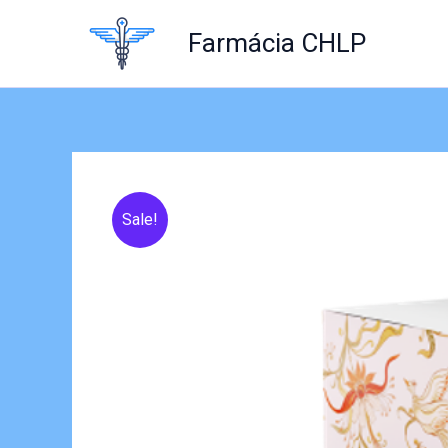
Skip
to
Farmácia CHLP
content
Sale!