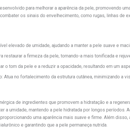
senvolvido para melhorar a aparência da pele, promovendo uma 
combater os sinais do envelhecimento, como rugas, linhas de e
ível elevado de umidade, ajudando a manter a pele suave e maci
ra restaurar a firmeza da pele, tornando-a mais tonificada e reju
zar o tom da pele e a reduzir a opacidade, resultando em um asp
Atua no fortalecimento da estrutura cutânea, minimizando a visi
érgica de ingredientes que promovem a hidratação e a regeneraç
ter a umidade, mantendo a pele hidratada por longos períodos.
 proporcionando uma aparência mais suave e firme. Além disso, a 
alurônico e garantindo que a pele permaneça nutrida.