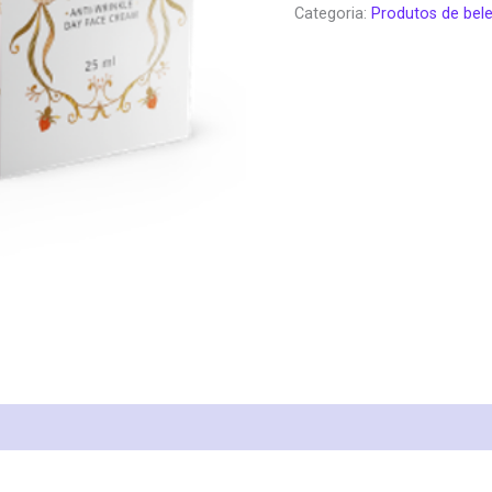
Categoria:
Produtos de bel
era:
é:
€78.00.
€3