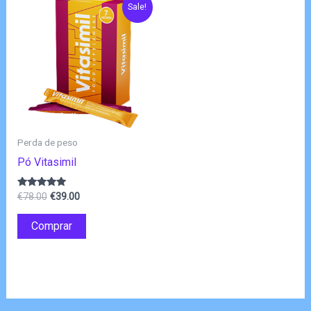
Sale!
Perda de peso
Pó Vitasimil
O
O
Avaliação
€
78.00
€
39.00
4.80
preço
preço
de 5
original
atual
Comprar
era:
é:
€78.00.
€39.00.