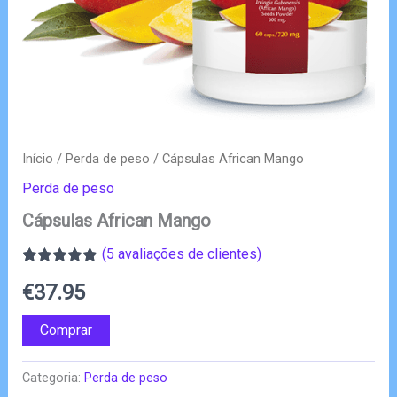
Início
/
Perda de peso
/ Cápsulas African Mango
Perda de peso
Cápsulas African Mango
(
5
avaliações de clientes)
Classificado
5
€
37.95
com
4.80
em
5 com base
em
Comprar
classificações
de clientes
Categoria:
Perda de peso