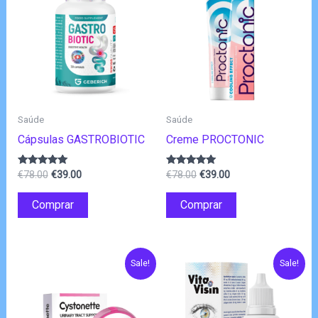
Saúde
Saúde
Cápsulas GASTROBIOTIC
Creme PROCTONIC
O
O
O
O
Avaliação
Avaliação
€
78.00
€
39.00
€
78.00
€
39.00
4.80
4.80
preço
preço
preço
preço
de 5
de 5
original
atual
original
atual
Comprar
Comprar
era:
é:
era:
é:
€78.00.
€39.00.
€78.00.
€39.00.
Sale!
Sale!