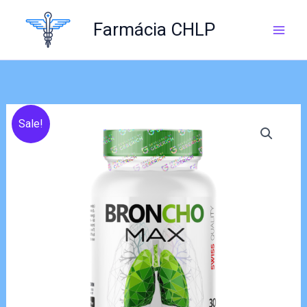
Skip
to
Farmácia CHLP
content
Sale!