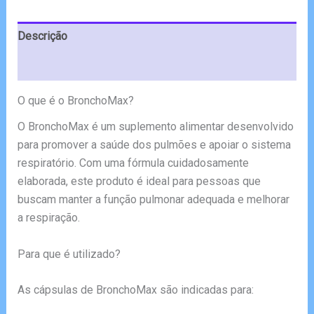
€78.00.
€39.00.
Descrição
Avaliações (6)
O que é o BronchoMax?
O BronchoMax é um suplemento alimentar desenvolvido
para promover a saúde dos pulmões e apoiar o sistema
respiratório. Com uma fórmula cuidadosamente
elaborada, este produto é ideal para pessoas que
buscam manter a função pulmonar adequada e melhorar
a respiração.
Para que é utilizado?
As cápsulas de BronchoMax são indicadas para: