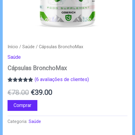
Início
/
Saúde
/ Cápsulas BronchoMax
Saúde
Cápsulas BronchoMax
(
6
avaliações de clientes)
Classificado
6
O
O
€
78.00
€
39.00
com
4.83
em
5 com base
em
preço
preço
Comprar
classificações
de clientes
original
atual
Categoria:
Saúde
era:
é: