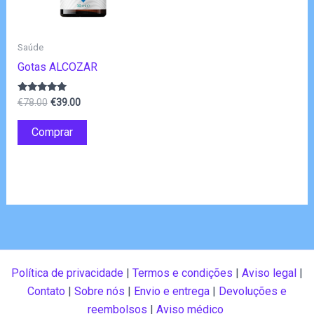
Saúde
Gotas ALCOZAR
O
O
Avaliação
€
78.00
€
39.00
4.80
preço
preço
de 5
original
atual
Comprar
era:
é:
€78.00.
€39.00.
Política de privacidade
|
Termos e condições
|
Aviso legal
|
Contato
|
Sobre nós
|
Envio e entrega
|
Devoluções e
reembolsos
|
Aviso médico