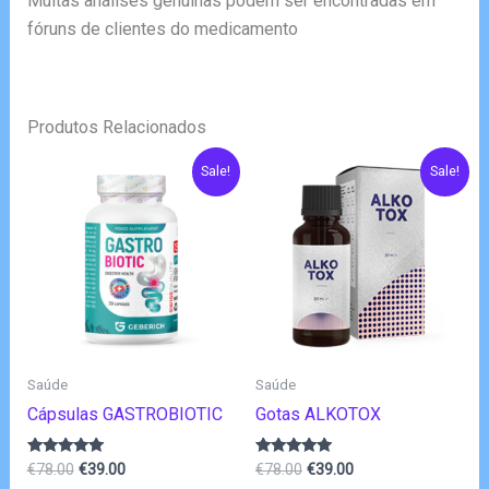
Muitas análises genuínas podem ser encontradas em
fóruns de clientes do medicamento
Produtos Relacionados
Sale!
Sale!
Saúde
Saúde
Cápsulas GASTROBIOTIC
Gotas ALKOTOX
O
O
O
O
Avaliação
Avaliação
€
78.00
€
39.00
€
78.00
€
39.00
4.80
4.75
preço
preço
preço
preço