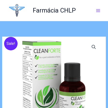
Skip
to
Farmácia CHLP
content
Sale!