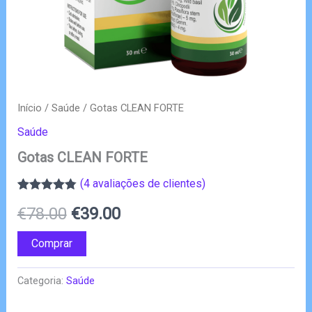
Início
/
Saúde
/ Gotas CLEAN FORTE
Saúde
Gotas CLEAN FORTE
(
4
avaliações de clientes)
Classificado
4
O
O
€
78.00
€
39.00
com
4.75
em
5 com base
em
preço
preço
Comprar
classificações
de clientes
original
atual
Categoria:
Saúde
era:
é: