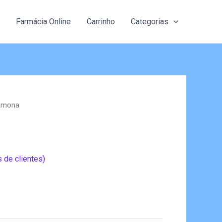
Farmácia Online
Carrinho
Categorias
amona
 de clientes)
eço
al