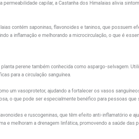
 a permeabilidade capilar, a Castanha dos Himalaias alivia sint
aias contém saponinas, flavonoides e taninos, que possuem efei
o a inflamação e melhorando a microcirculação, o que é essenc
a planta perene também conhecida como aspargo-selvagem. Utiliz
cas para a circulação sanguínea.
 como um vasoprotetor, ajudando a fortalecer os vasos sanguíne
nosa, o que pode ser especialmente benéfico para pessoas que 
avonoides e ruscogeninas, que têm efeito anti-inflamatório e a
ma e melhoram a drenagem linfática, promovendo a saúde das p