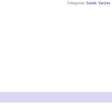
Categorias:
Saúde
,
Varizes
era:
é:
€78.00.
€3