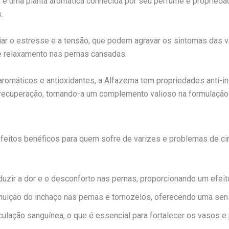
a, é uma planta aromática conhecida por seu perfume e proprieda
.
viar o estresse e a tensão, que podem agravar os sintomas das v
 relaxamento nas pernas cansadas.
omáticos e antioxidantes, a Alfazema tem propriedades anti-inf
a recuperação, tornando-a um complemento valioso na formulaçã
eitos benéficos para quem sofre de varizes e problemas de cir
eduzir a dor e o desconforto nas pernas, proporcionando um efeit
uição do inchaço nas pernas e tornozelos, oferecendo uma sens
rculação sanguínea, o que é essencial para fortalecer os vasos e