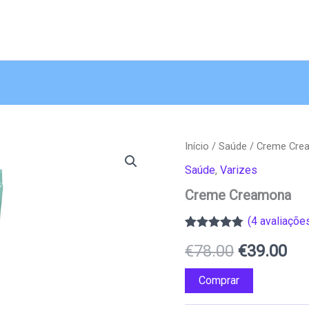
Início
/
Saúde
/ Creme Cre
Saúde
,
Varizes
Creme Creamona
(
4
avaliações
Classificado
4
O
O
€
78.00
€
39.00
com
4.75
em
5 com base
em
preço
pr
Comprar
classificações
de clientes
original
atu