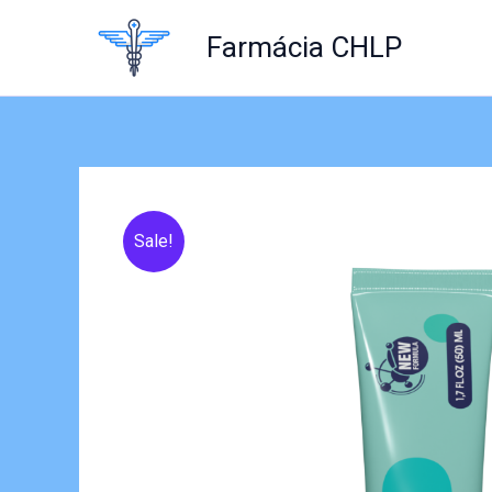
Skip
to
Farmácia CHLP
content
Sale!