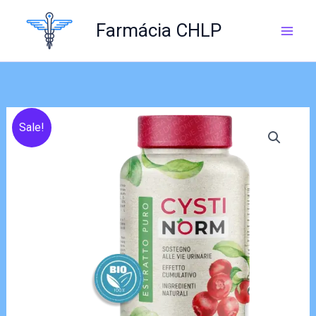
Skip
to
Farmácia CHLP
content
Sale!