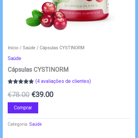
Início
/
Saúde
/ Cápsulas CYSTINORM
Saúde
Cápsulas CYSTINORM
(
4
avaliações de clientes)
Classificado
4
O
O
€
78.00
€
39.00
com
4.75
em
5 com base
em
preço
preço
Comprar
classificações
de clientes
original
atual
Categoria:
Saúde
era:
é: