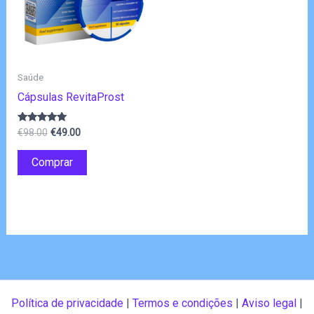
Saúde
Cápsulas RevitaProst
O
O
Avaliação
€
98.00
€
49.00
4.80
preço
preço
de 5
original
atual
Comprar
era:
é:
€98.00.
€49.00.
Política de privacidade
|
Termos e condições
|
Aviso legal
|