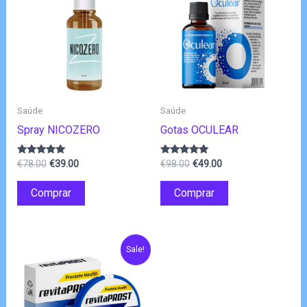
Saúde
Saúde
Spray NICOZERO
Gotas OCULEAR
O
O
O
O
Avaliação
Avaliação
€
78.00
€
39.00
€
98.00
€
49.00
4.83
4.80
preço
preço
preço
preço
de 5
de 5
original
atual
original
atual
Comprar
Comprar
era:
é:
era:
é:
€78.00.
€39.00.
€98.00.
€49.00.
Sale!