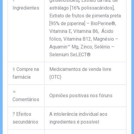
?
ginsenósides], Extrato da raiz de
Ingredientes
astrálago [16% polissacáridos],
Extrato de frutos de pimenta preta
[95% de piperina] – BioPerine®,
Vitamina E, Vitamina B6, Ácido
fólico, Vitamina B12, Magnésio –
Aquamin™ Mg, Zinco, Selénio –
Selenium SeLECT®
⚕️ Compre na
Medicamentos de venda livre
farmácia
(OTC)
⭐
Opiniões positivas nos fóruns
Comentários
? Efeitos
A intolerância individual aos
secundários
ingredientes é possível