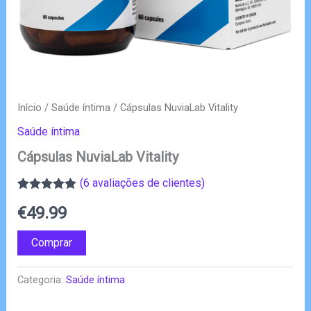
Início
/
Saúde íntima
/ Cápsulas NuviaLab Vitality
Saúde íntima
Cápsulas NuviaLab Vitality
(
6
avaliações de clientes)
Classificado
6
€
49.99
com
4.83
em
5 com base
em
Comprar
classificações
de clientes
Categoria:
Saúde íntima