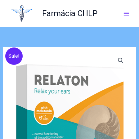
Skip
to
Farmácia CHLP
content
Sale!