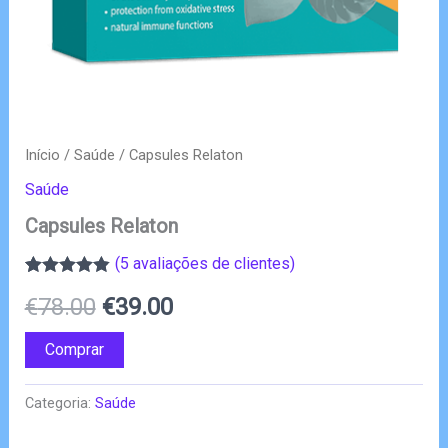
Início
/
Saúde
/ Capsules Relaton
Saúde
Capsules Relaton
(
5
avaliações de clientes)
Classificado
5
O
O
€
78.00
€
39.00
com
4.80
em
5 com base
em
preço
preço
Comprar
classificações
de clientes
original
atual
Categoria:
Saúde
era:
é: