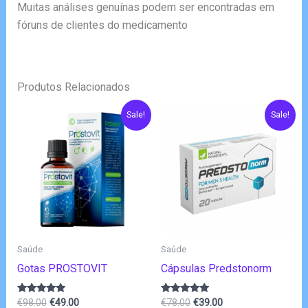
Muitas análises genuínas podem ser encontradas em
fóruns de clientes do medicamento
Produtos Relacionados
Sale!
Sale!
Saúde
Saúde
Gotas PROSTOVIT
Cápsulas Predstonorm
O
O
O
O
Avaliação
Avaliação
€
98.00
€
49.00
€
78.00
€
39.00