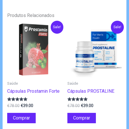
Produtos Relacionados
Sale!
Sale!
Saúde
Saúde
Cápsulas Prostamin Forte
Cápsulas PROSTALINE
O
O
O
O
Avaliação
Avaliação
€
78.00
€
39.00
€
78.00
€
39.00
4.80
4.80
preço
preço
preço
preço
de 5
de 5
original
atual
original
atual
Comprar
Comprar
era:
é:
era:
é:
€78.00.
€39.00.
€78.00.
€39.00.