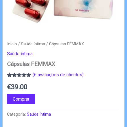
Início
/
Saúde íntima
/ Cápsulas FEMMAX
Saúde íntima
Cápsulas FEMMAX
(
6
avaliações de clientes)
Classificado
6
€
39.00
com
4.83
em
5 com base
em
Comprar
classificações
de clientes
Categoria:
Saúde íntima