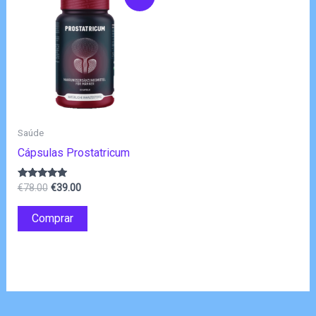
Saúde
Cápsulas Prostatricum
O
O
Avaliação
€
78.00
€
39.00
4.75
preço
preço
de 5
original
atual
Comprar
era:
é:
€78.00.
€39.00.