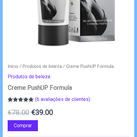
Início
/
Produtos de beleza
/ Creme PushUP Formula
Produtos de beleza
Creme PushUP Formula
(
6
avaliações de clientes)
Classificado
6
O
O
€
78.00
€
39.00
com
4.83
em
5 com base
em
preço
preço
Comprar
classificações
de clientes
original
atual