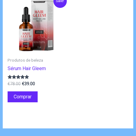
Sale!
Produtos de beleza
Sérum Hair Gleem
O
O
Avaliação
€
78.00
€
39.00
4.80
preço
preço
de 5
original
atual
Comprar
era:
é:
€78.00.
€39.00.