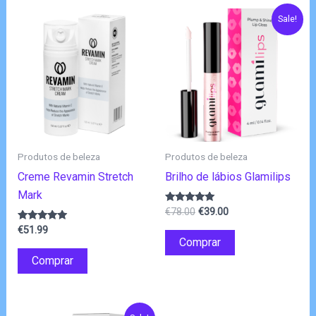
Sale!
Produtos de beleza
Produtos de beleza
Creme Revamin Stretch
Brilho de lábios Glamilips
Mark
O
O
Avaliação
€
78.00
€
39.00
4.83
preço
preço
Avaliação
de 5
€
51.99
original
atual
4.75
Comprar
de 5
era:
é:
Comprar
€78.00.
€39.00.