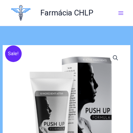
Skip
to
Farmácia CHLP
content
Sale!