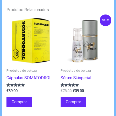
Produtos Relacionados
Sale!
Produtos de beleza
Produtos de beleza
Cápsulas SOMATODROL
Sérum Skinperial
O
O
Avaliação
Avaliação
€
39.00
€
78.00
€
39.00
4.80
4.75
preço
preço
de 5
de 5
original
atual
Comprar
Comprar
era:
é:
€78.00.
€39.00.