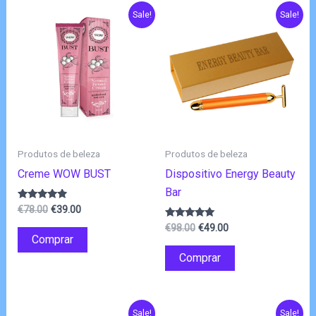
Sale!
Sale!
Produtos de beleza
Produtos de beleza
Creme WOW BUST
Dispositivo Energy Beauty
Bar
O
O
Avaliação
€
78.00
€
39.00
4.71
preço
preço
O
O
de 5
Avaliação
€
98.00
€
49.00
original
atual
4.80
Comprar
preço
preço
de 5
era:
é:
original
atual
Comprar
€78.00.
€39.00.
era:
é:
€98.00.
€49.00.
Sale!
Sale!