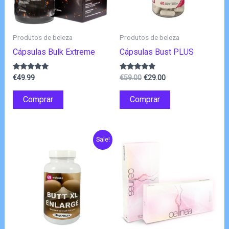
Produtos de beleza
Produtos de beleza
Cápsulas Bulk Extreme
Cápsulas Bust PLUS
O
O
Avaliação
Avaliação
€
49.99
€
59.00
€
29.00
4.83
4.67
preço
preço
de 5
de 5
original
atual
Comprar
Comprar
era:
é:
€59.00.
€29.00.
Sale!