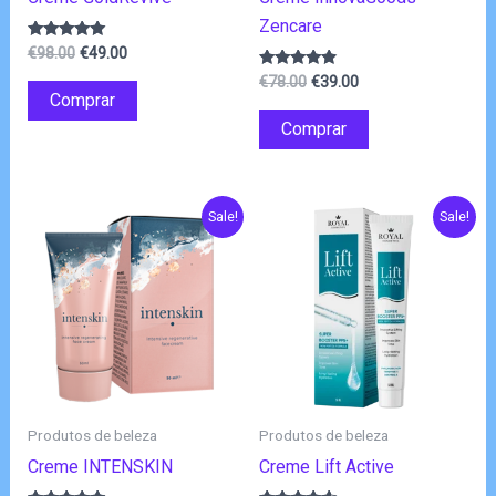
Zencare
O
O
Avaliação
€
98.00
€
49.00
4.83
preço
preço
O
O
de 5
Avaliação
€
78.00
€
39.00
original
atual
4.67
Comprar
preço
preço
de 5
era:
é:
original
atual
Comprar
€98.00.
€49.00.
era:
é:
€78.00.
€39.00.
Sale!
Sale!
Produtos de beleza
Produtos de beleza
Creme INTENSKIN
Creme Lift Active