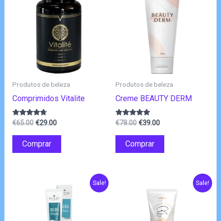
Produtos de beleza
Produtos de beleza
Comprimidos Vitalite
Creme BEAUTY DERM
O
O
O
O
Avaliação
Avaliação
€
65.00
€
29.00
€
78.00
€
39.00
4.56
4.75
preço
preço
preço
preço
de 5
de 5
original
atual
original
atual
Comprar
Comprar
era:
é:
era:
é:
€65.00.
€29.00.
€78.00.
€39.00.
Sale!
Sale!