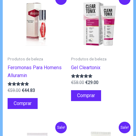
Produtos de beleza
Produtos de beleza
Feromonas Para Homens
Gel Cleartonix
Alluramin
O
O
Avaliação
€
58.00
€
29.00
4.89
preço
preço
O
O
Avaliação
de 5
€
59.00
€
44.83
original
atual
4.83
Comprar
preço
preço
de 5
era:
é:
original
atual
Comprar
€58.00.
€29.00.
era:
é:
€59.00.
€44.83.
Sale!
Sale!