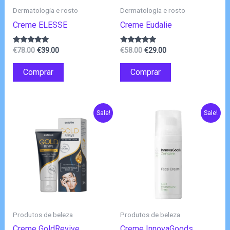
Dermatologia e rosto
Dermatologia e rosto
Creme ELESSE
Creme Eudalie
O
O
O
O
Avaliação
Avaliação
€
78.00
€
39.00
€
58.00
€
29.00
4.75
4.75
preço
preço
preço
preço
de 5
de 5
original
atual
original
atual
Comprar
Comprar
era:
é:
era:
é:
€78.00.
€39.00.
€58.00.
€29.00.
Sale!
Sale!
Produtos de beleza
Produtos de beleza
Creme GoldRevive
Creme InnovaGoods