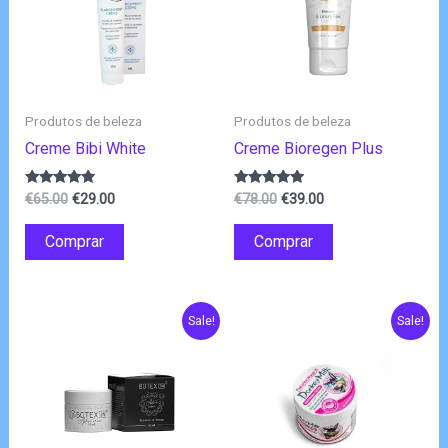
Produtos de beleza
Produtos de beleza
Creme Bibi White
Creme Bioregen Plus
O
O
O
O
Avaliação
Avaliação
€
65.00
€
29.00
€
78.00
€
39.00
4.67
4.75
preço
preço
preço
preço
de 5
de 5
original
atual
original
atual
Comprar
Comprar
era:
é:
era:
é:
€65.00.
€29.00.
€78.00.
€39.00.
Sale!
Sale!