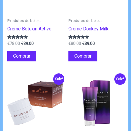
Produtos de beleza
Produtos de beleza
Creme Botexin Active
Creme Donkey Milk
O
O
O
O
Avaliação
Avaliação
€
78.00
€
39.00
€
80.00
€
39.00
4.50
4.78
preço
preço
preço
preço
de 5
de 5
original
atual
original
atual
Comprar
Comprar
era:
é:
era:
é:
€78.00.
€39.00.
€80.00.
€39.00.
Sale!
Sale!