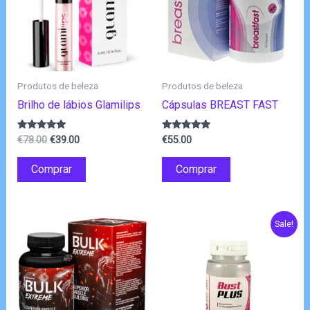
Produtos de beleza
Produtos de beleza
Brilho de lábios Glamilips
Cápsulas BREAST FAST
O
O
Avaliação
Avaliação
€
78.00
€
39.00
€
55.00
4.83
4.75
preço
preço
de 5
de 5
original
atual
Comprar
Comprar
era:
é:
€78.00.
€39.00.
Sale!