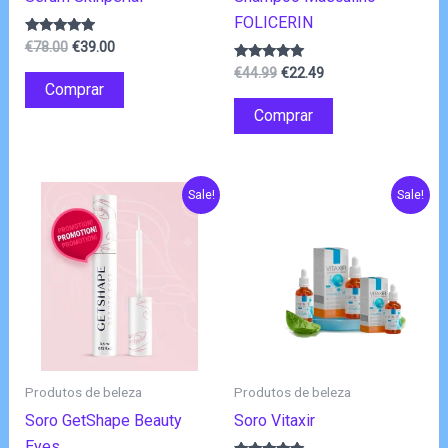
FOLICERIN
O
O
Avaliação
€
78.00
€
39.00
4.75
preço
preço
O
O
de 5
Avaliação
€
44.99
€
22.49
original
atual
4.80
Comprar
preço
preço
de 5
era:
é:
original
atual
Comprar
€78.00.
€39.00.
era:
é:
€44.99.
€22.49.
Sale!
Sale!
Produtos de beleza
Produtos de beleza
Soro GetShape Beauty
Soro Vitaxir
Eyes