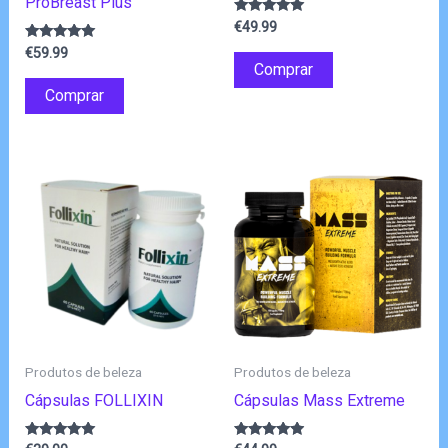
ProBreast Plus
Avaliação
€
49.99
4.83
Avaliação
de 5
€
59.99
4.83
Comprar
de 5
Comprar
Produtos de beleza
Produtos de beleza
Cápsulas FOLLIXIN
Cápsulas Mass Extreme