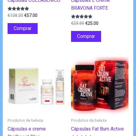
Cápsulas COLLAGENICO
Cápsulas E Creme
BRAVONA FORTE
O
O
Avaliação
€
108.30
€
57.00
4.75
preço
preço
O
O
de 5
Avaliação
€
59.99
€
25.00
original
atual
4.75
Comprar
preço
preço
de 5
era:
é:
original
atual
Comprar
€108.30.
€57.00.
era:
é:
€59.99.
€25.00.
Produtos de beleza
Produtos de beleza
Cápsulas e creme
Cápsulas Fat Burn Active