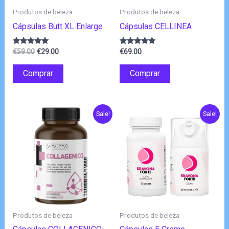
Produtos de beleza
Produtos de beleza
Cápsulas Butt XL Enlarge
Cápsulas CELLINEA
O
O
Avaliação
Avaliação
€
59.00
€
29.00
€
69.00
4.89
4.75
preço
preço
de 5
de 5
original
atual
Comprar
Comprar
era:
é:
€59.00.
€29.00.
Sale!
Sale!
Produtos de beleza
Produtos de beleza