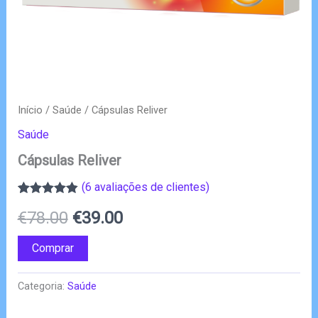
Início
/
Saúde
/ Cápsulas Reliver
Saúde
Cápsulas Reliver
(
6
avaliações de clientes)
Classificado
6
O
O
€
78.00
€
39.00
com
4.83
em
5 com base
em
preço
preço
Comprar
classificações
de clientes
original
atual
Categoria:
Saúde
era:
é: