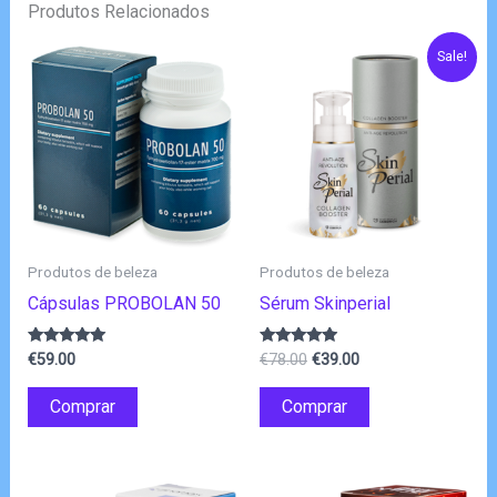
Produtos Relacionados
Sale!
Produtos de beleza
Produtos de beleza
Cápsulas PROBOLAN 50
Sérum Skinperial
O
O
Avaliação
Avaliação
€
59.00
€
78.00
€
39.00
4.83
4.75
preço
preço
de 5
de 5
original
atual
Comprar
Comprar
era:
é:
€78.00.
€39.00.