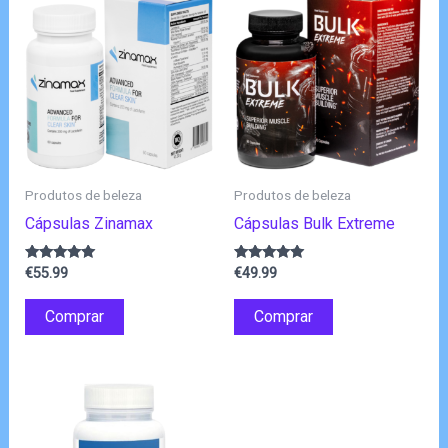
Produtos de beleza
Produtos de beleza
Cápsulas Zinamax
Cápsulas Bulk Extreme
Avaliação
Avaliação
€
55.99
€
49.99
4.83
4.83
de 5
de 5
Comprar
Comprar