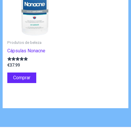
Produtos de beleza
Cápsulas Nonacne
Avaliação
€
37.99
4.80
de 5
Comprar