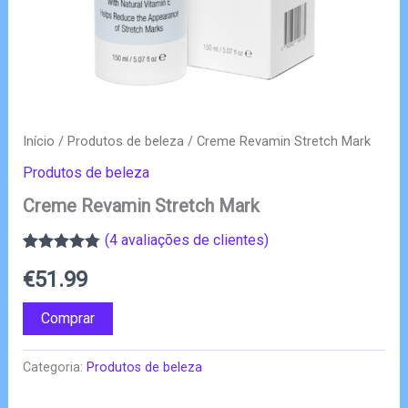
Início
/
Produtos de beleza
/ Creme Revamin Stretch Mark
Produtos de beleza
Creme Revamin Stretch Mark
(
4
avaliações de clientes)
Classificado
4
€
51.99
com
4.75
em
5 com base
em
Comprar
classificações
de clientes
Categoria:
Produtos de beleza