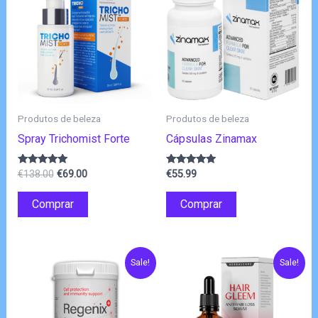
Produtos de beleza
Produtos de beleza
Spray Trichomist Forte
Cápsulas Zinamax
O
O
Avaliação
Avaliação
€
138.00
€
69.00
€
55.99
4.80
4.83
preço
preço
de 5
de 5
original
atual
Comprar
Comprar
era:
é:
€138.00.
€69.00.
Sale!
Sale!