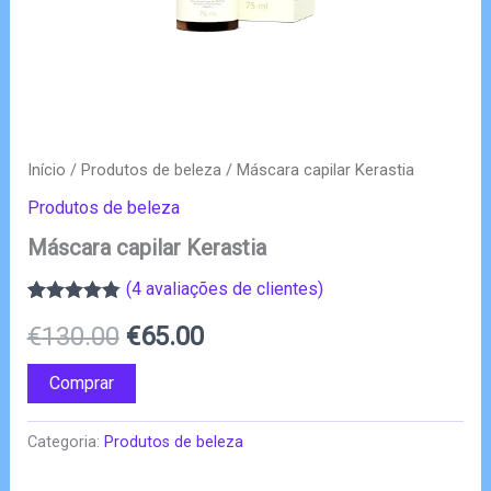
Início
/
Produtos de beleza
/ Máscara capilar Kerastia
Produtos de beleza
Máscara capilar Kerastia
(
4
avaliações de clientes)
Classificado
4
O
O
€
130.00
€
65.00
com
4.75
em
5 com base
em
preço
preço
Comprar
classificações
de clientes
original
atual
Categoria:
Produtos de beleza
era:
é: