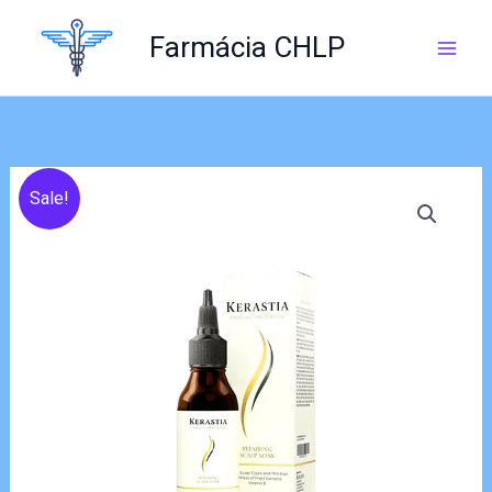
Skip
to
Farmácia CHLP
content
Sale!