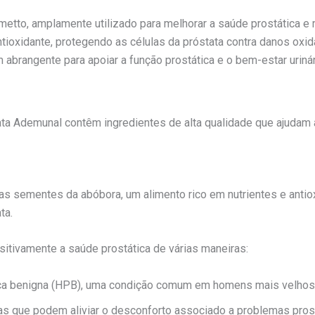
metto, amplamente utilizado para melhorar a saúde prostática e m
ntioxidante, protegendo as células da próstata contra danos oxi
angente para apoiar a função prostática e o bem-estar urinár
ata Ademunal contêm ingredientes de alta qualidade que ajudam 
s sementes da abóbora, um alimento rico em nutrientes e antiox
ta.
sitivamente a saúde prostática de várias maneiras:
ática benigna (HPB), uma condição comum em homens mais velhos
ias que podem aliviar o desconforto associado a problemas pros