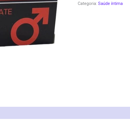
Categoria:
Saúde íntima
era:
é:
€60.00.
€3