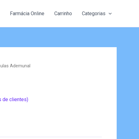
Farmácia Online
Carrinho
Categorias
ulas Ademunal
 de clientes)
eço
al