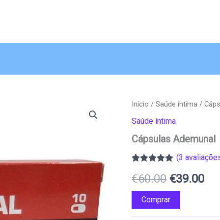
Início
/
Saúde íntima
/ Cáps
Saúde íntima
Cápsulas Ademunal
(
3
avaliações
Classificado
3
O
O
€
60.00
€
39.00
com
5.00
em
5 com base
em
preço
pr
Comprar
classificações
de clientes
original
atu