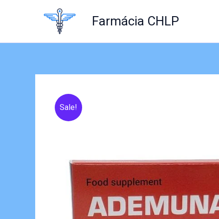
Skip
to
Farmácia CHLP
content
Sale!