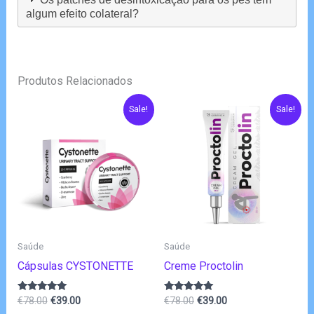
algum efeito colateral?
Produtos Relacionados
Sale!
Sale!
Saúde
Saúde
Cápsulas CYSTONETTE
Creme Proctolin
O
O
O
O
Avaliação
Avaliação
€
78.00
€
39.00
€
78.00
€
39.00
4.83
4.80
preço
preço
preço
preço