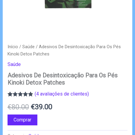
Início
/
Saúde
/ Adesivos De Desintoxicação Para Os Pés
Kinoki Detox Patches
Saúde
Adesivos De Desintoxicação Para Os Pés
Kinoki Detox Patches
(
4
avaliações de clientes)
Classificado
4
O
O
€
80.00
€
39.00
com
4.75
em
5 com base
em
preço
preço
Comprar
classificações
de clientes
original
atual