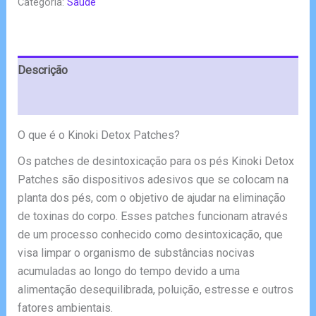
Categoria:
Saúde
era:
é:
€80.00.
€39.00.
Descrição
Avaliações (4)
O que é o Kinoki Detox Patches?
Os patches de desintoxicação para os pés Kinoki Detox
Patches são dispositivos adesivos que se colocam na
planta dos pés, com o objetivo de ajudar na eliminação
de toxinas do corpo. Esses patches funcionam através
de um processo conhecido como desintoxicação, que
visa limpar o organismo de substâncias nocivas
acumuladas ao longo do tempo devido a uma
alimentação desequilibrada, poluição, estresse e outros
fatores ambientais.