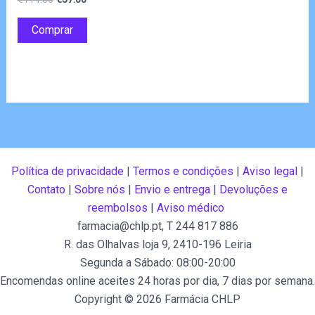
4.83
preço
preço
de 5
original
atual
Comprar
era:
é:
€114.00.
€57.00.
Política de privacidade
|
Termos e condições
|
Aviso legal
|
Contato
|
Sobre nós
|
Envio e entrega
|
Devoluções e
reembolsos
|
Aviso médico
farmacia@chlp.pt
, T 244 817 886
R. das Olhalvas loja 9, 2410-196 Leiria
Segunda a Sábado: 08:00-20:00
Encomendas online aceites 24 horas por dia, 7 dias por semana.
Copyright © 2026 Farmácia CHLP