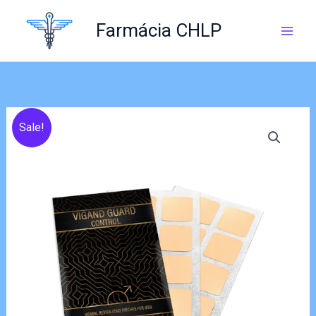
Skip
to
Farmácia CHLP
content
Sale!