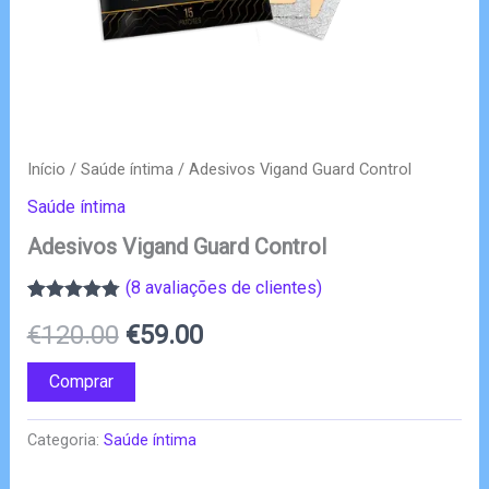
Início
/
Saúde íntima
/ Adesivos Vigand Guard Control
Saúde íntima
Adesivos Vigand Guard Control
(
8
avaliações de clientes)
Classificado
8
O
O
€
120.00
€
59.00
com
4.75
em
5 com base
em
preço
preço
Comprar
classificações
de clientes
original
atual
Categoria:
Saúde íntima
era:
é: