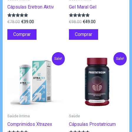
Cápsulas Eretron Aktiv
Gel Maral Gel
O
O
O
O
Avaliação
Avaliação
€
78.00
€
39.00
€
98.00
€
49.00
4.75
4.83
preço
preço
preço
preço
de 5
de 5
original
atual
original
atual
Comprar
Comprar
era:
é:
era:
é:
€78.00.
€39.00.
€98.00.
€49.00.
Sale!
Sale!
Saúde íntima
Saúde
Comprimidos Xtrazex
Cápsulas Prostatricum