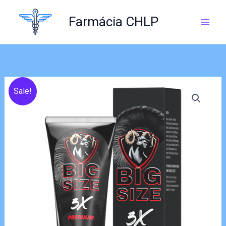
Skip
to
Farmácia CHLP
content
Sale!