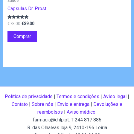
Saúde
Cápsulas Dr. Prost
O
O
Avaliação
€
78.00
€
39.00
4.75
preço
preço
de 5
original
atual
Comprar
era:
é:
€78.00.
€39.00.
Política de privacidade
|
Termos e condições
|
Aviso legal
|
Contato
|
Sobre nós
|
Envio e entrega
|
Devoluções e
reembolsos
|
Aviso médico
farmacia@chlp.pt
, T 244 817 886
R. das Olhalvas loja 9, 2410-196 Leiria