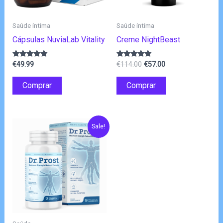
Saúde íntima
Saúde íntima
Cápsulas NuviaLab Vitality
Creme NightBeast
O
O
Avaliação
Avaliação
€
49.99
€
114.00
€
57.00
4.83
4.80
preço
preço
de 5
de 5
original
atual
Comprar
Comprar
era:
é:
€114.00.
€57.00.
Sale!