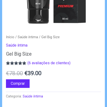
Início
/
Saúde íntima
/ Gel Big Size
Saúde íntima
Gel Big Size
(
6
avaliações de clientes)
Classificado
6
O
O
€
78.00
€
39.00
com
4.83
em
5 com base
em
preço
preço
Comprar
classificações
de clientes
original
atual
Categoria:
Saúde íntima
era:
é: