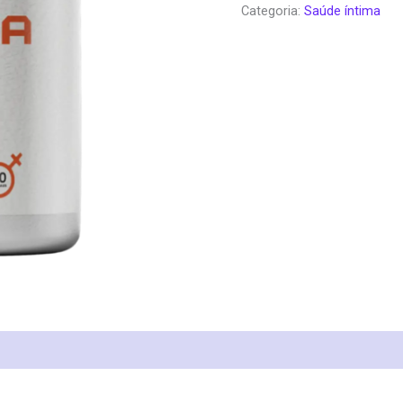
Categoria:
Saúde íntima
era:
é:
€79.95.
€3