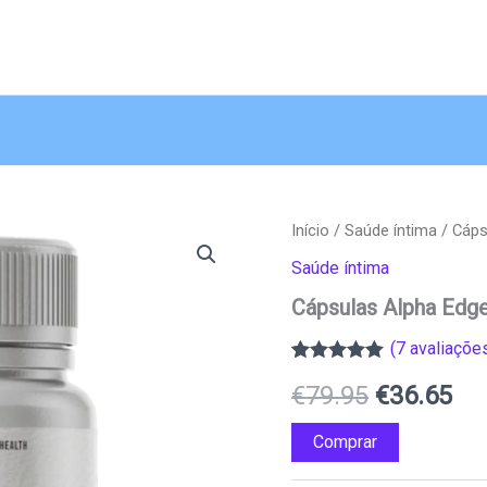
Início
/
Saúde íntima
/ Cáps
Saúde íntima
Cápsulas Alpha Edg
(
7
avaliações
Classificado
7
O
O
€
79.95
€
36.65
com
5.00
em
5 com base
em
preço
pr
Comprar
classificações
de clientes
original
atu