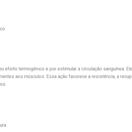
ico
u efeito termogênico e por estimular a circulação sanguínea. E
rientes aos músculos. Essa ação favorece a resistência, a recu
nos.
ura