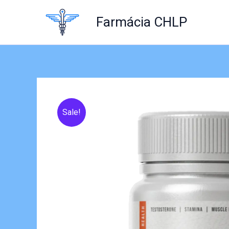
Skip
to
Farmácia CHLP
content
Sale!