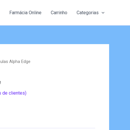
Farmácia Online
Carrinho
Categorias
ulas Alpha Edge
e
 de clientes)
eço
al