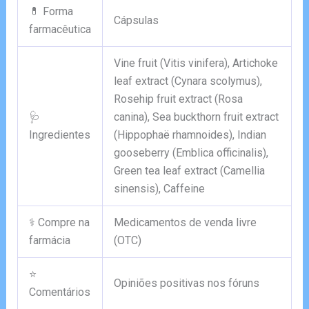
💊 Forma
Cápsulas
farmacêutica
Vine fruit (Vitis vinifera), Artichoke
leaf extract (Cynara scolymus),
Rosehip fruit extract (Rosa
🩺
canina), Sea buckthorn fruit extract
Ingredientes
(Hippophaë rhamnoides), Indian
gooseberry (Emblica officinalis),
Green tea leaf extract (Camellia
sinensis), Caffeine
⚕️ Compre na
Medicamentos de venda livre
farmácia
(OTC)
⭐
Opiniões positivas nos fóruns
Comentários