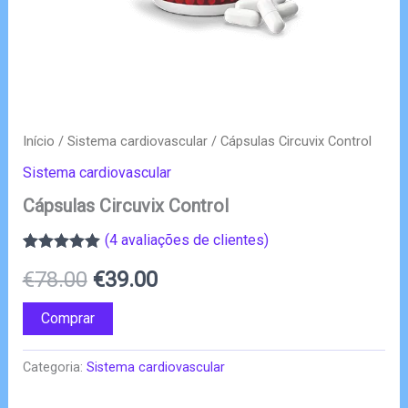
Início
/
Sistema cardiovascular
/ Cápsulas Circuvix Control
Sistema cardiovascular
Cápsulas Circuvix Control
(
4
avaliações de clientes)
Classificado
4
O
O
€
78.00
€
39.00
com
5.00
em
5 com base
em
preço
preço
Comprar
classificações
de clientes
original
atual
Categoria:
Sistema cardiovascular
era:
é: