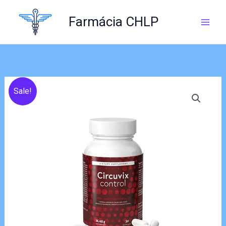
Skip
to
Farmácia CHLP
content
Sale!