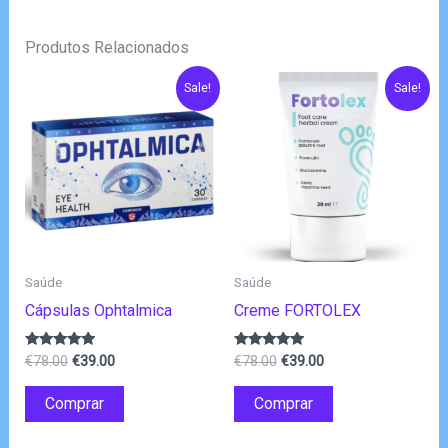
Produtos Relacionados
Sale!
Sale!
Saúde
Saúde
Cápsulas Ophtalmica
Creme FORTOLEX
O
O
O
O
Avaliação
Avaliação
€
78.00
€
39.00
€
78.00
€
39.00
4.75
4.80
preço
preço
preço
preço
de 5
de 5
original
atual
original
atual
Comprar
Comprar
era:
é:
era:
é:
€78.00.
€39.00.
€78.00.
€39.00.