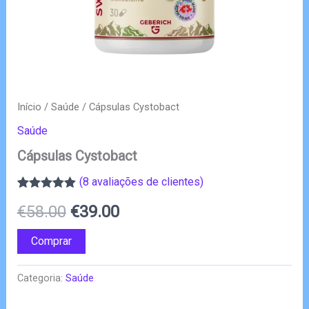
Início
/
Saúde
/ Cápsulas Cystobact
Saúde
Cápsulas Cystobact
(
8
avaliações de clientes)
Classificado
8
O
O
€
58.00
€
39.00
com
4.88
em
5 com base
em
preço
preço
Comprar
classificações
de clientes
original
atual
Categoria:
Saúde
era:
é: