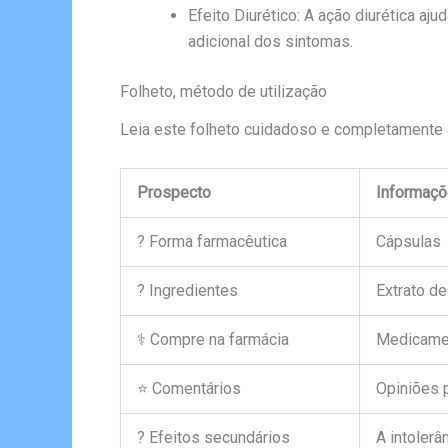
Efeito Diurético: A ação diurética aju
adicional dos sintomas.
Folheto, método de utilização
Leia este folheto cuidadoso e completamente 
Prospecto
Informaçõe
? Forma farmacêutica
Cápsulas
? Ingredientes
Extrato de
⚕️ Compre na farmácia
Medicamen
⭐ Comentários
Opiniões 
? Efeitos secundários
A intolerâ