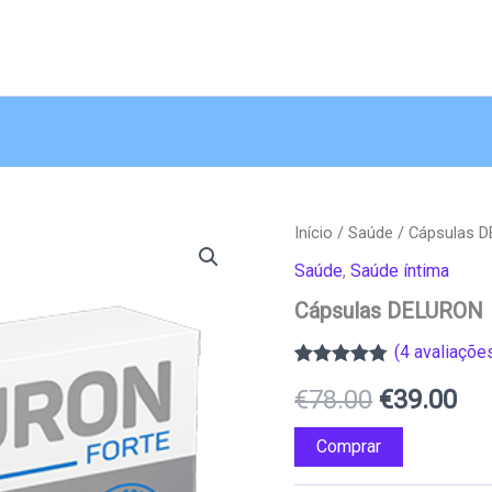
Início
/
Saúde
/ Cápsulas 
Saúde
,
Saúde íntima
Cápsulas DELURON
(
4
avaliações
Classificado
4
O
O
€
78.00
€
39.00
com
4.75
em
5 com base
em
preço
pr
Comprar
classificações
de clientes
original
atu