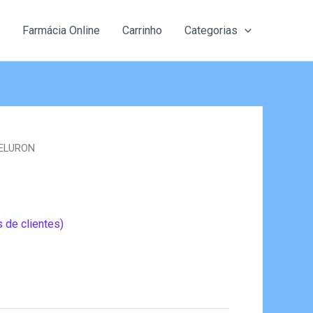
Farmácia Online
Carrinho
Categorias
DELURON
 de clientes)
eço
al