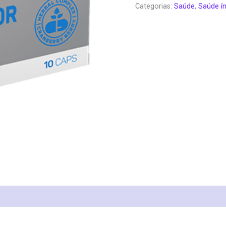
Categorias:
Saúde
,
Saúde í
era:
é:
€78.00.
€3