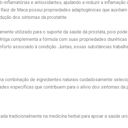
i-inflamatórias e antioxidantes, ajudando a reduzir a inflamaçã
 de Raiz de Maca possui propriedades adaptogênicas que auxiliam
redução dos sintomas da prostatite.
ente utilizado para o suporte da saúde da próstata, pois pode 
e Urtiga complementa a fórmula com suas propriedades diuréticas e
forto associado à condição. Juntas, essas substâncias trabalham
combinação de ingredientes naturais cuidadosamente selecion
es específicas que contribuem para o alívio dos sintomas da pr
lizada tradicionalmente na medicina herbal para apoiar a saúde ur