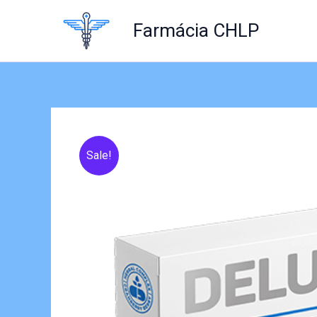
Skip
to
Farmácia CHLP
content
Sale!