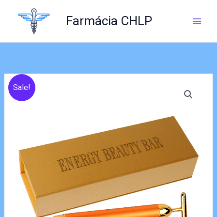
Skip
to
Farmácia CHLP
content
Sale!