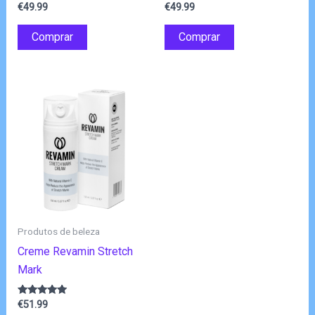
Avaliação
Avaliação
€
49.99
€
49.99
4.83
4.83
de 5
de 5
Comprar
Comprar
Produtos de beleza
Creme Revamin Stretch
Mark
Avaliação
€
51.99
4.75