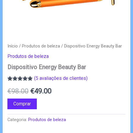
Início
/
Produtos de beleza
/ Dispositivo Energy Beauty Bar
Produtos de beleza
Dispositivo Energy Beauty Bar
(
5
avaliações de clientes)
Classificado
5
O
O
€
98.00
€
49.00
com
4.80
em
5 com base
em
preço
preço
Comprar
classificações
de clientes
original
atual
Categoria:
Produtos de beleza
era:
é: