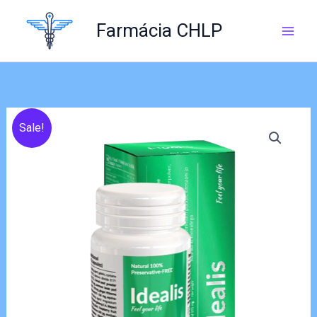
Skip
to
Farmácia CHLP
content
Sale!