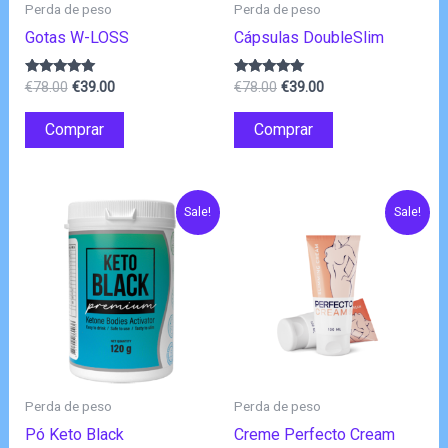
Perda de peso
Perda de peso
Gotas W-LOSS
Cápsulas DoubleSlim
O
O
O
O
Avaliação
Avaliação
€
78.00
€
39.00
€
78.00
€
39.00
4.83
4.80
preço
preço
preço
preço
de 5
de 5
original
atual
original
atual
Comprar
Comprar
era:
é:
era:
é:
€78.00.
€39.00.
€78.00.
€39.00.
Sale!
Sale!
Perda de peso
Perda de peso
Pó Keto Black
Creme Perfecto Cream