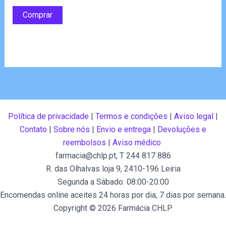
preço
preço
de 5
original
atual
Comprar
era:
é:
€78.00.
€39.00.
Política de privacidade
|
Termos e condições
|
Aviso legal
|
Contato
|
Sobre nós
|
Envio e entrega
|
Devoluções e
reembolsos
|
Aviso médico
farmacia@chlp.pt
, T 244 817 886
R. das Olhalvas loja 9, 2410-196 Leiria
Segunda a Sábado: 08:00-20:00
Encomendas online aceites 24 horas por dia, 7 dias por semana.
Copyright © 2026 Farmácia CHLP