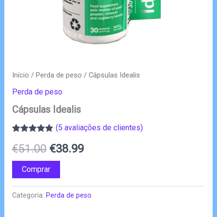
Início
/
Perda de peso
/ Cápsulas Idealis
Perda de peso
Cápsulas Idealis
(
5
avaliações de clientes)
Classificado
5
O
O
€
51.00
€
38.99
com
4.80
em
5 com base
em
preço
preço
Comprar
classificações
de clientes
original
atual
Categoria:
Perda de peso
era:
é: