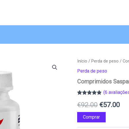
Início
/
Perda de peso
/ Co
Perda de peso
Comprimidos Saspa
(
6
avaliações
Classificado
6
O
O
€
92.00
€
57.00
com
4.83
em
5 com base
em
preço
pr
Comprar
classificações
de clientes
original
atu