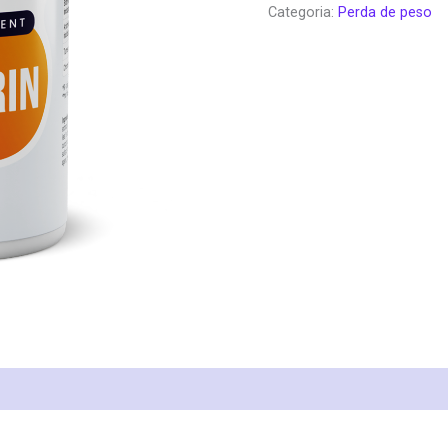
Categoria:
Perda de peso
era:
é:
€92.00.
€5