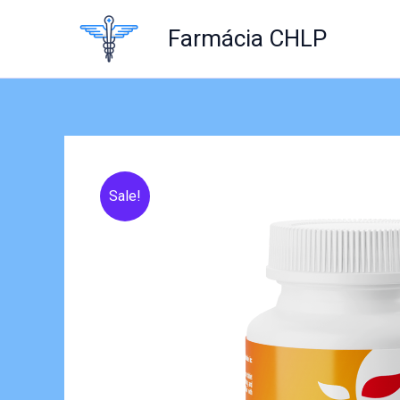
Skip
to
Farmácia CHLP
content
Sale!