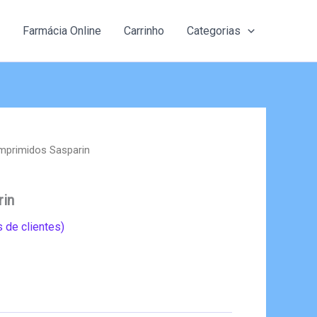
Farmácia Online
Carrinho
Categorias
mprimidos Sasparin
rin
 de clientes)
eço
al