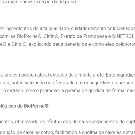
ados mais eficazes na perda de peso.
ngredientes de alta qualidade, cuidadosamente selecionados 
cam-se BioPerine®, Citrin®, Extrato de Framboesa e SINETROL®
® e Citrin®, explicando seus benefícios e como eles colabora
, um composto natural extraído da pimenta preta. Este ingredi
ismo, potencializando os efeitos de outros ingredientes present
ar o metabolismo e promover a queima de gordura de forma mais 
ológicas do BioPerine®:
rientes, otimizando os efeitos dos demais componentes do sup
odução de calor no corpo, facilitando a queima de calorias extra