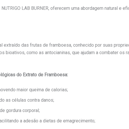
do NUTRIGO LAB BURNER, oferecem uma abordagem natural e efi
al extraído das frutas de framboesa, conhecido por suas propri
os bioativos, como as antocianinas, que ajudam a combater os r
ológicas do Extrato de Framboesa:
movendo maior queima de calorias;
do as células contra danos;
de gordura corporal;
 facilitando a adesão a dietas de emagrecimento;