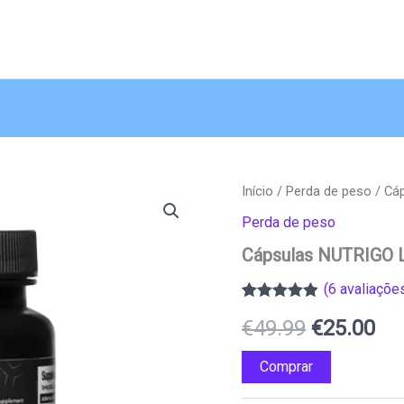
Início
/
Perda de peso
/ Cá
Perda de peso
Cápsulas NUTRIGO
(
6
avaliações
Classificado
5
O
O
€
49.99
€
25.00
com
4.80
em
5 com base
em
preço
pr
Comprar
classificações
de clientes
original
atu