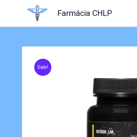
Skip
to
Farmácia CHLP
content
Sale!