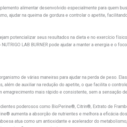
emento alimentar desenvolvido especialmente para quem busca
mo, ajudar na queima de gordura e controlar o apetite, facilit
am potencializar seus resultados na dieta e no exercício físico
 NUTRIGO LAB BURNER pode ajudar a manter a energia e o foco d
anismo de várias maneiras para ajudar na perda de peso. El
 além de auxiliar na redução do apetite, o que facilita o contr
 um emagrecimento mais rápido e consistente, sem a sensação de
edientes poderosos como BioPerine®, Citrin®, Extrato de Fr
e® aumenta a absorção de nutrientes e melhora a eficácia dos 
ramboesa atua como um antioxidante e acelerador do metabolism