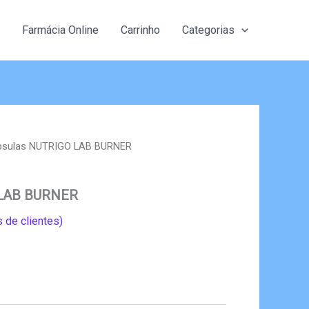
Farmácia Online
Carrinho
Categorias
psulas NUTRIGO LAB BURNER
 LAB BURNER
 de clientes)
eço
al