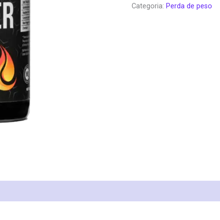
Categoria:
Perda de peso
era:
é:
€49.99.
€2