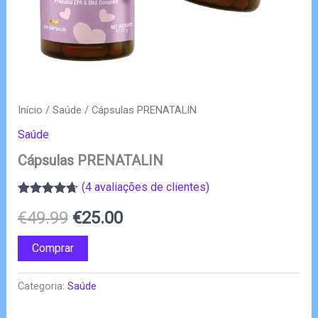
Início
/
Saúde
/ Cápsulas PRENATALIN
Saúde
Cápsulas PRENATALIN
(
4
avaliações de clientes)
Classificado
3
O
O
€
49.99
€
25.00
com
4.67
em 5 com
base em
preço
preço
Comprar
classificações
de clientes
original
atual
Categoria:
Saúde
era:
é: