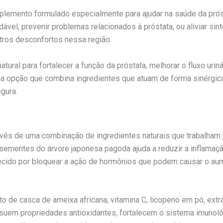
ento formulado especialmente para ajudar na saúde da próstat
vel, prevenir problemas relacionados à próstata, ou aliviar s
outros desconfortos nessa região.
atural para fortalecer a função da próstata, melhorar o fluxo uri
uma opção que combina ingredientes que atuam de forma sinérgica
gura.
 de uma combinação de ingredientes naturais que trabalham ju
 sementes do árvore japonesa pagoda ajuda a reduzir a inflamação
ecido por bloquear a ação de hormônios que podem causar o aume
 de casca de ameixa africana, vitamina C, licopeno em pó, extr
suem propriedades antioxidantes, fortalecem o sistema imunológ