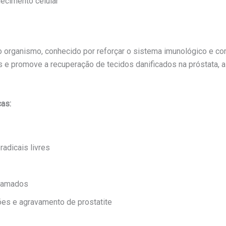
lecimento celular
o organismo, conhecido por reforçar o sistema imunológico e com
os e promove a recuperação de tecidos danificados na próstata, 
cas:
adicais livres
flamados
ões e agravamento de prostatite