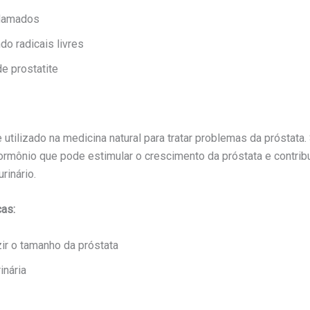
flamados
do radicais livres
de prostatite
 utilizado na medicina natural para tratar problemas da próstata.
rmônio que pode estimular o crescimento da próstata e contribui
rinário.
cas:
zir o tamanho da próstata
inária