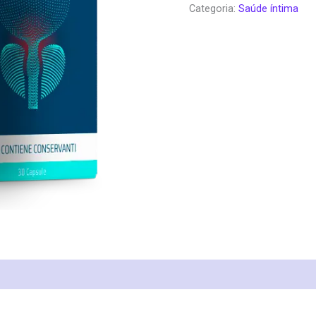
Categoria:
Saúde íntima
era:
é:
€78.00.
€3