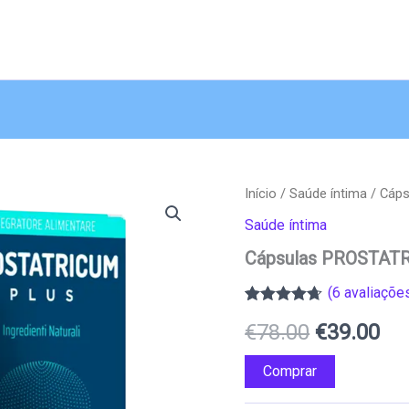
Início
/
Saúde íntima
/ Cáp
Saúde íntima
Cápsulas PROSTAT
(
6
avaliações
Classificado
5
O
O
€
78.00
€
39.00
com
4.60
em 5 com
base em
preço
pr
Comprar
classificações
de clientes
original
atu