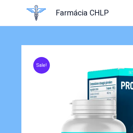
Skip
to
Farmácia CHLP
content
Sale!