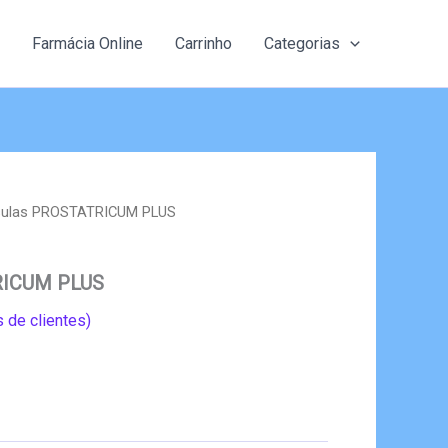
Farmácia Online
Carrinho
Categorias
sulas PROSTATRICUM PLUS
RICUM PLUS
 de clientes)
eço
al