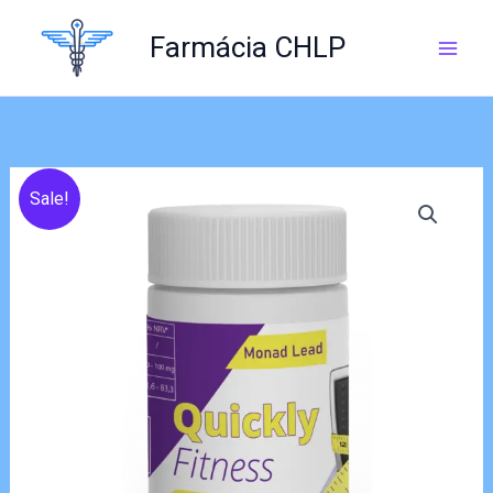
Skip
to
Farmácia CHLP
content
Sale!