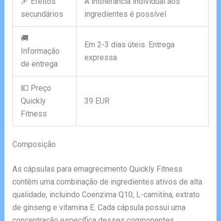
🩹 Efeitos
A intolerância individual aos
secundários
ingredientes é possível
🚚
Em 2-3 dias úteis. Entrega
Informação
expressa
de entrega
💶 Preço
Quickly
39 EUR
Fitness
Composição
As cápsulas para emagrecimento Quickly Fitness
contêm uma combinação de ingredientes ativos de alta
qualidade, incluindo Coenzima Q10, L-carnitina, extrato
de ginseng e vitamina E. Cada cápsula possui uma
concentração específica desses componentes,