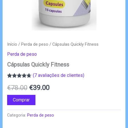
Início
/
Perda de peso
/ Cápsulas Quickly Fitness
Perda de peso
Cápsulas Quickly Fitness
(
7
avaliações de clientes)
Classificado
6
O
O
€
78.00
€
39.00
com
4.67
em 5 com
base em
preço
preço
Comprar
classificações
de clientes
original
atual
Categoria:
Perda de peso
era:
é: