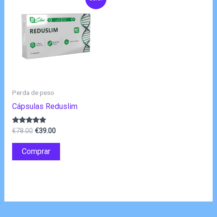
Perda de peso
Cápsulas Reduslim
O
O
Avaliação
€
78.00
€
39.00
4.80
preço
preço
de 5
original
atual
Comprar
era:
é:
€78.00.
€39.00.