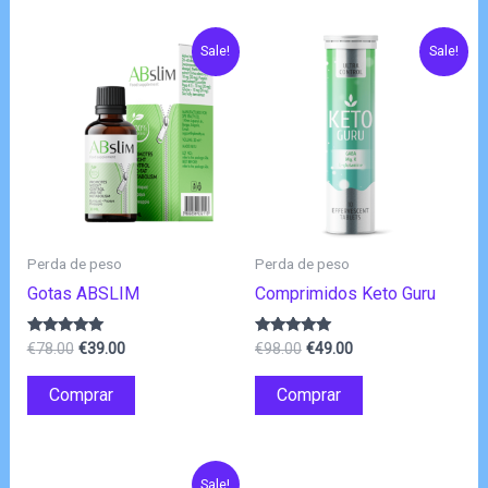
Sale!
Sale!
Perda de peso
Perda de peso
Gotas ABSLIM
Comprimidos Keto Guru
O
O
O
O
Avaliação
Avaliação
€
78.00
€
39.00
€
98.00
€
49.00
4.83
4.80
preço
preço
preço
preço
de 5
de 5
original
atual
original
atual
Comprar
Comprar
era:
é:
era:
é:
€78.00.
€39.00.
€98.00.
€49.00.
Sale!