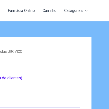
Farmácia Online
Carrinho
Categorias
sulas UROVICO
 de clientes)
reço
tual