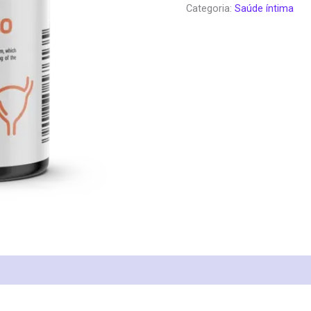
Categoria:
Saúde íntima
era:
é:
€131.10.
€