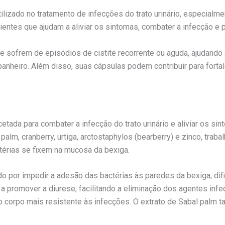
zado no tratamento de infecções do trato urinário, especialme
ientes que ajudam a aliviar os sintomas, combater a infecção e 
 sofrem de episódios de cistite recorrente ou aguda, ajudando 
banheiro. Além disso, suas cápsulas podem contribuir para forta
ada para combater a infecção do trato urinário e aliviar os si
alm, cranberry, urtiga, arctostaphylos (bearberry) e zinco, trab
ctérias se fixem na mucosa da bexiga.
ido por impedir a adesão das bactérias às paredes da bexiga, di
 a promover a diurese, facilitando a eliminação dos agentes infe
 corpo mais resistente às infecções. O extrato de Sabal palm t