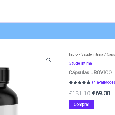
Início
/
Saúde íntima
/ Cáp
Saúde íntima
Cápsulas UROVICO
(
4
avaliações
Classificado
3
O
O
€
131.10
€
69.00
com
4.67
em 5 com
base em
preço
p
Comprar
classificações
de clientes
original
a