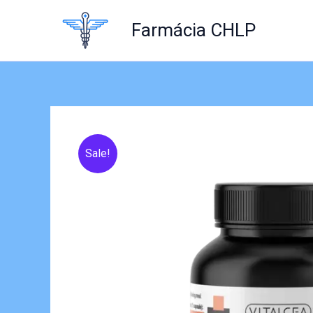
Skip
to
Farmácia CHLP
content
Sale!