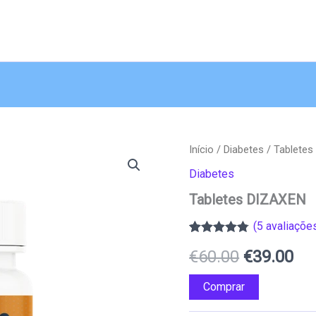
Início
/
Diabetes
/ Tablete
Diabetes
Tabletes DIZAXEN
(
5
avaliações
Classificado
4
O
O
€
60.00
€
39.00
com
4.75
em
5 com base
em
preço
pr
Comprar
classificações
de clientes
original
atu