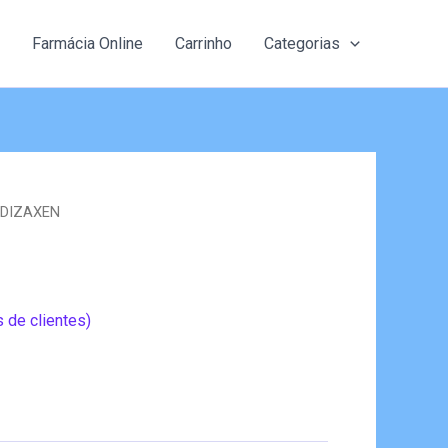
Farmácia Online
Carrinho
Categorias
s DIZAXEN
 de clientes)
eço
al