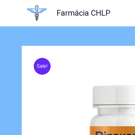
Skip
to
Farmácia CHLP
content
Sale!