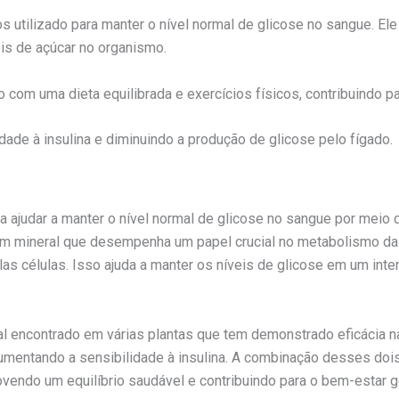
ilizado para manter o nível normal de glicose no sangue. Ele é
eis de açúcar no organismo.
m uma dieta equilibrada e exercícios físicos, contribuindo para
ade à insulina e diminuindo a produção de glicose pelo fígado.
judar a manter o nível normal de glicose no sangue por meio d
um mineral que desempenha um papel crucial no metabolismo da 
as células. Isso ajuda a manter os níveis de glicose em um inte
al encontrado em várias plantas que tem demonstrado eficácia na
aumentando a sensibilidade à insulina. A combinação desses doi
vendo um equilíbrio saudável e contribuindo para o bem-estar ge