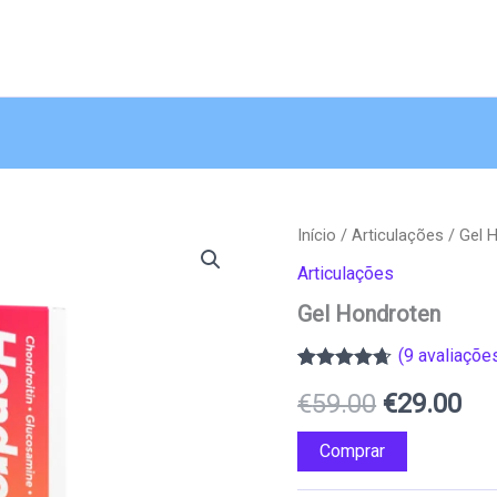
Início
/
Articulações
/ Gel 
Articulações
Gel Hondroten
(
9
avaliações
Classificado
8
O
O
€
59.00
€
29.00
com
4.63
em 5 com
base em
preço
pr
Comprar
classificações
de clientes
original
atu