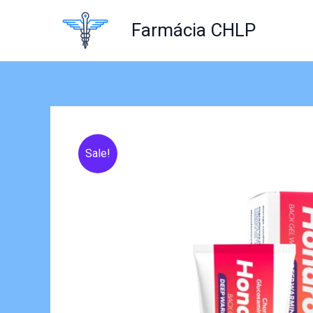
Skip
to
Farmácia CHLP
content
Sale!