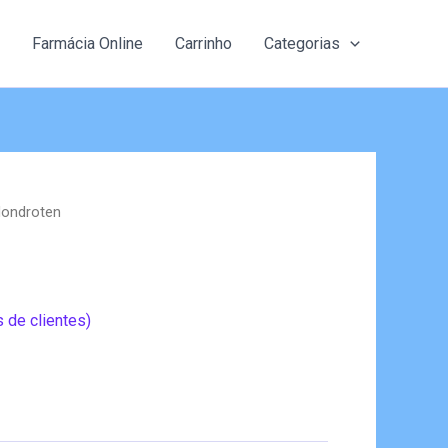
Farmácia Online
Carrinho
Categorias
Hondroten
 de clientes)
eço
al