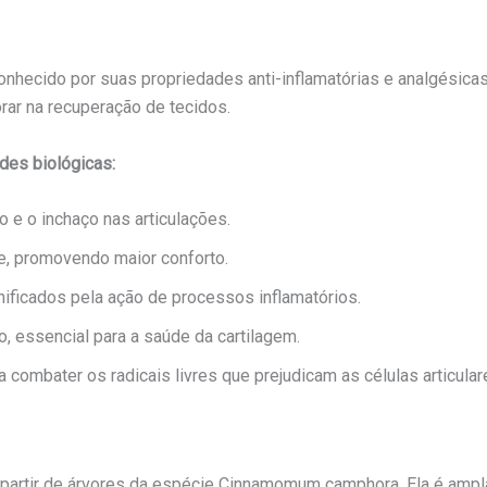
ecido por suas propriedades anti-inflamatórias e analgésicas. 
rar na recuperação de tecidos.
des biológicas:
o e o inchaço nas articulações.
de, promovendo maior conforto.
nificados pela ação de processos inflamatórios.
o, essencial para a saúde da cartilagem.
a combater os radicais livres que prejudicam as células articular
a partir de árvores da espécie Cinnamomum camphora. Ela é amp