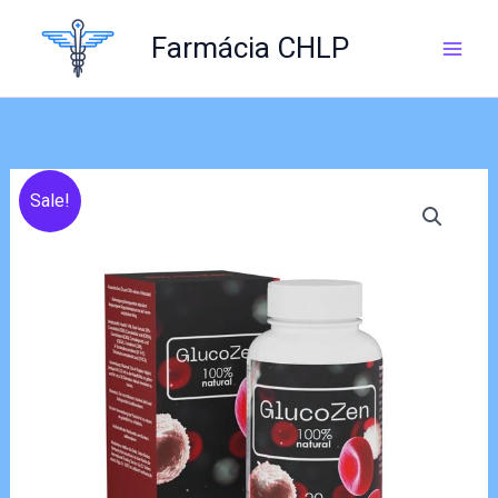
Skip
to
Farmácia CHLP
content
Sale!