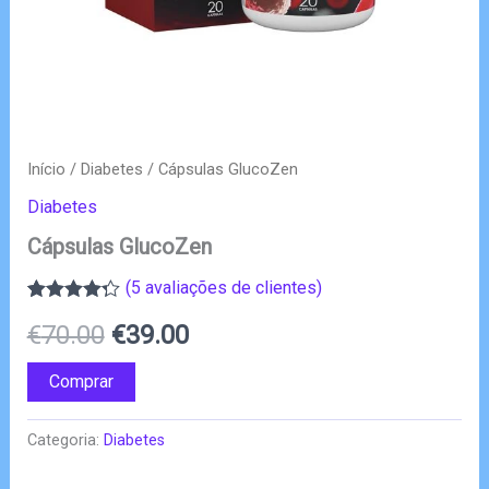
Início
/
Diabetes
/ Cápsulas GlucoZen
Diabetes
Cápsulas GlucoZen
(
5
avaliações de clientes)
Classificado
4
O
O
€
70.00
€
39.00
com
4.25
em 5 com
base em
preço
preço
Comprar
classificações
de
original
atual
clientes
Categoria:
Diabetes
era:
é: