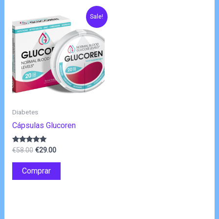
Sale!
Diabetes
Cápsulas Glucoren
O
O
Avaliação
€
58.00
€
29.00
4.80
preço
preço
de 5
original
atual
Comprar
era:
é:
€58.00.
€29.00.