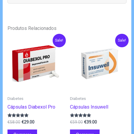
Produtos Relacionados
Sale!
Sale!
Diabetes
Diabetes
Cápsulas Diabexol Pro
Cápsulas Insuwell
O
O
O
O
Avaliação
Avaliação
€
58.00
€
29.00
€
59.00
€
39.00
4.83
4.80
preço
preço
preço
preço
de 5
de 5
original
atual
original
atual