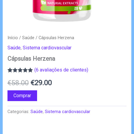
Início
/
Saúde
/ Cápsulas Herzena
Saúde
,
Sistema cardiovascular
Cápsulas Herzena
(
6
avaliações de clientes)
Classificado
6
O
O
€
58.00
€
29.00
com
4.83
em
5 com base
em
preço
preço
Comprar
classificações
de clientes
original
atual
Categorias:
Saúde
,
Sistema cardiovascular
era:
é:
€58.00.
€29.00.