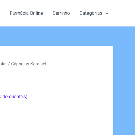
Farmácia Online
Carrinho
Categorias
ular
/ Cápsulas Kardisel
 de clientes)
eço
al