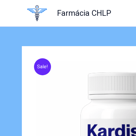
Skip
to
Farmácia CHLP
content
Sale!