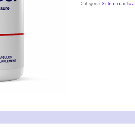
Categoria:
Sistema cardiov
era:
é:
€78.00.
€3