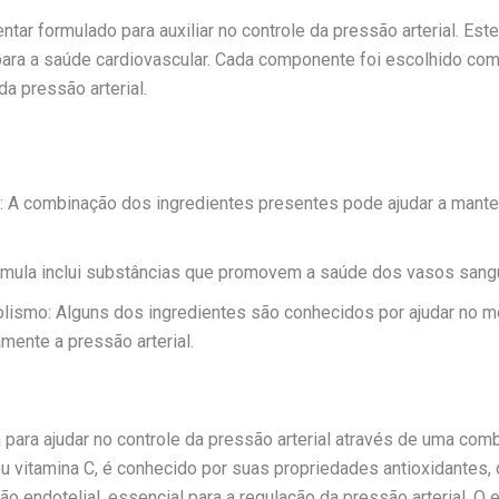
ar formulado para auxiliar no controle da pressão arterial. Est
ara a saúde cardiovascular. Cada componente foi escolhido com 
da pressão arterial.
al: A combinação dos ingredientes presentes pode ajudar a mante
órmula inclui substâncias que promovem a saúde dos vasos sang
olismo: Alguns dos ingredientes são conhecidos por ajudar no m
mente a pressão arterial.
 para ajudar no controle da pressão arterial através de uma com
ou vitamina C, é conhecido por suas propriedades antioxidantes
ão endotelial, essencial para a regulação da pressão arterial. O