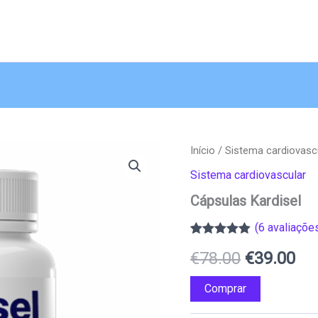
Início
/
Sistema cardiovasc
Sistema cardiovascular
Cápsulas Kardisel
(
6
avaliações
Classificado
6
O
O
€
78.00
€
39.00
com
4.83
em
5 com base
em
preço
pr
Comprar
classificações
de clientes
original
atu