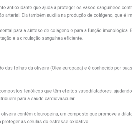
nte antioxidante que ajuda a proteger os vasos sanguíneos contr
o arterial. Ela também auxilia na produção de colágeno, que é 
ental para a síntese de colágeno e para a função imunológica. E
ção e a circulação sanguínea eficiente.
vado das folhas da oliveira (Olea europaea) e é conhecido por su
 compostos fenólicos que têm efeitos vasodilatadores, ajudando 
tribuem para a saúde cardiovascular.
de oliveira contém oleuropeína, um composto que promove a dila
a proteger as células do estresse oxidativo.