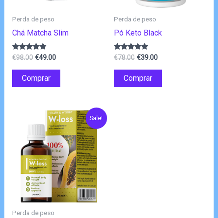
Perda de peso
Perda de peso
Chá Matcha Slim
Pó Keto Black
O
O
O
O
Avaliação
Avaliação
€
98.00
€
49.00
€
78.00
€
39.00
4.75
4.75
preço
preço
preço
preço
de 5
de 5
original
atual
original
atual
Comprar
Comprar
era:
é:
era:
é:
€98.00.
€49.00.
€78.00.
€39.00.
Sale!
Perda de peso