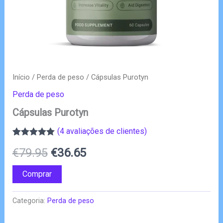
Início
/
Perda de peso
/ Cápsulas Purotyn
Perda de peso
Cápsulas Purotyn
(
4
avaliações de clientes)
Classificado
3
O
O
€
79.95
€
36.65
com
5.00
em
5 com base
em
preço
preço
Comprar
classificações
de clientes
original
atual
Categoria:
Perda de peso
era:
é: