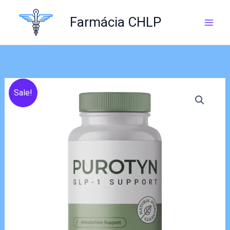
Skip
to
Farmácia CHLP
content
Sale!