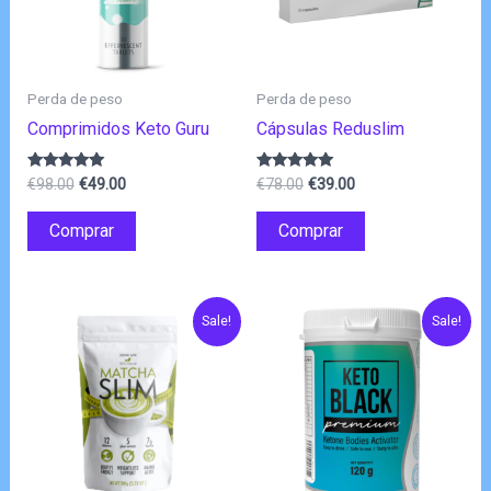
Perda de peso
Perda de peso
Comprimidos Keto Guru
Cápsulas Reduslim
O
O
O
O
Avaliação
Avaliação
€
98.00
€
49.00
€
78.00
€
39.00
4.80
4.80
preço
preço
preço
preço
de 5
de 5
original
atual
original
atual
Comprar
Comprar
era:
é:
era:
é:
€98.00.
€49.00.
€78.00.
€39.00.
Sale!
Sale!