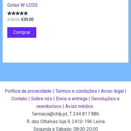
Gotas W-LOSS
O
O
Avaliação
€
78.00
€
39.00
4.83
preço
preço
de 5
original
atual
Comprar
era:
é:
€78.00.
€39.00.
Política de privacidade
|
Termos e condições
|
Aviso legal
|
Contato
|
Sobre nós
|
Envio e entrega
|
Devoluções e
reembolsos
|
Aviso médico
farmacia@chlp.pt
, T 244 817 886
R. das Olhalvas loja 9, 2410-196 Leiria
Segunda a Sábado: 08:00-20:00