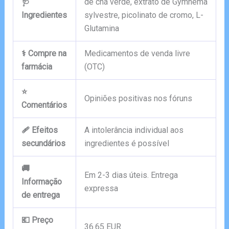
🩺
de chá verde, extrato de Gymnema
Ingredientes
sylvestre, picolinato de cromo, L-
Glutamina
⚕️ Compre na
Medicamentos de venda livre
farmácia
(OTC)
⭐
Opiniões positivas nos fóruns
Comentários
🩹 Efeitos
A intolerância individual aos
secundários
ingredientes é possível
🚚
Em 2-3 dias úteis. Entrega
Informação
expressa
de entrega
💶 Preço
36.65 EUR