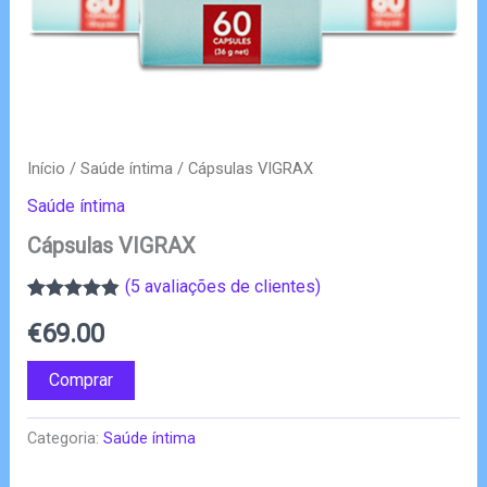
Início
/
Saúde íntima
/ Cápsulas VIGRAX
Saúde íntima
Cápsulas VIGRAX
(
5
avaliações de clientes)
Classificado
5
€
69.00
com
4.80
em
5 com base
em
Comprar
classificações
de clientes
Categoria:
Saúde íntima