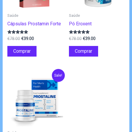
Saúde
Saúde
Cápsulas Prostamin Forte
Pó Eroxent
O
O
O
O
Avaliação
Avaliação
€
78.00
€
39.00
€
78.00
€
39.00
4.80
4.83
preço
preço
preço
preço
de 5
de 5
original
atual
original
atual
Comprar
Comprar
era:
é:
era:
é:
€78.00.
€39.00.
€78.00.
€39.00.
Sale!