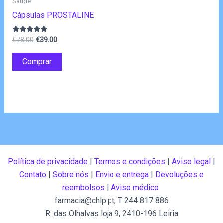
Saúde
Cápsulas PROSTALINE
O
O
Avaliação
€
78.00
€
39.00
4.80
preço
preço
de 5
original
atual
Comprar
era:
é:
€78.00.
€39.00.
Política de privacidade
|
Termos e condições
|
Aviso legal
|
Contato
|
Sobre nós
|
Envio e entrega
|
Devoluções e
reembolsos
|
Aviso médico
farmacia@chlp.pt
, T 244 817 886
R. das Olhalvas loja 9, 2410-196 Leiria