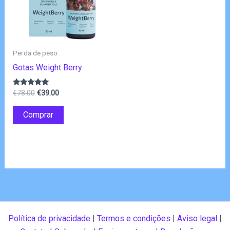
Perda de peso
Gotas Weight Berry
O
O
Avaliação
€
78.00
€
39.00
4.80
preço
preço
de 5
original
atual
Comprar
era:
é:
€78.00.
€39.00.
Política de privacidade
|
Termos e condições
|
Aviso legal
|