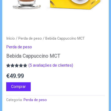
Início
/
Perda de peso
/ Bebida Cappuccino MCT
Perda de peso
Bebida Cappuccino MCT
(
5
avaliações de clientes)
Classificado
5
€
49.99
com
4.80
em
5 com base
em
Comprar
classificações
de clientes
Categoria:
Perda de peso