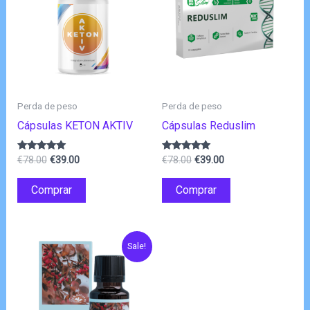
Perda de peso
Perda de peso
Cápsulas KETON AKTIV
Cápsulas Reduslim
O
O
O
O
Avaliação
Avaliação
€
78.00
€
39.00
€
78.00
€
39.00
4.83
4.80
preço
preço
preço
preço
de 5
de 5
original
atual
original
atual
Comprar
Comprar
era:
é:
era:
é:
€78.00.
€39.00.
€78.00.
€39.00.
Sale!