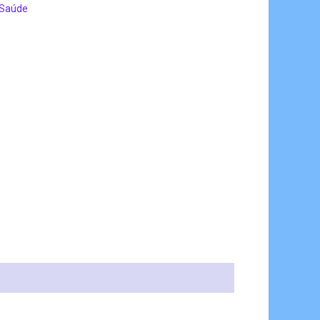
Saúde
9.00.