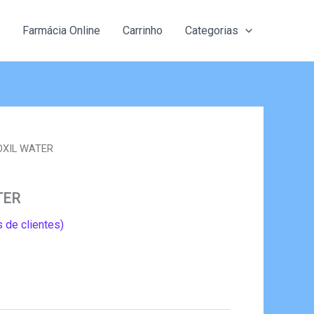
Farmácia Online
Carrinho
Categorias
OXIL WATER
TER
 de clientes)
eço
al