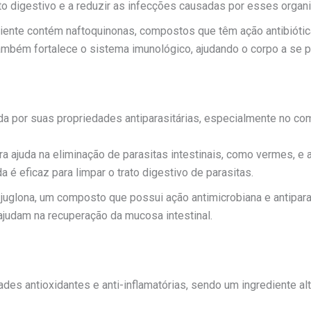
ato digestivo e a reduzir as infecções causadas por esses orga
diente contém naftoquinonas, compostos que têm ação antibiótic
também fortalece o sistema imunológico, ajudando o corpo a se 
da por suas propriedades antiparasitárias, especialmente no com
ra ajuda na eliminação de parasitas intestinais, como vermes, e 
 é eficaz para limpar o trato digestivo de parasitas.
juglona, um composto que possui ação antimicrobiana e antiparas
 ajudam na recuperação da mucosa intestinal.
dades antioxidantes e anti-inflamatórias, sendo um ingrediente a