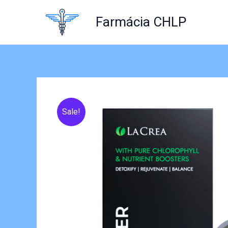
Skip
to
Farmácia CHLP
content
Sale!