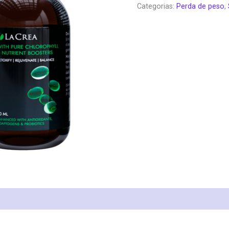
Categorias:
Perda de peso
,
era:
é:
€78.00.
€3