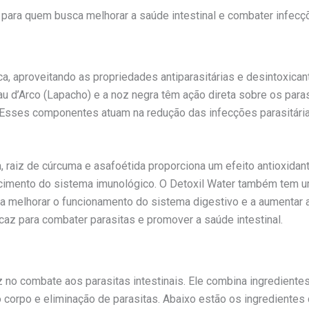
 para quem busca melhorar a saúde intestinal e combater infecç
a, aproveitando as propriedades antiparasitárias e desintoxic
u d’Arco (Lapacho) e a noz negra têm ação direta sobre os parasi
 Esses componentes atuam na redução das infecções parasitári
 raiz de cúrcuma e asafoétida proporciona um efeito antioxidante 
lecimento do sistema imunológico. O Detoxil Water também tem u
a melhorar o funcionamento do sistema digestivo e a aumentar a
az para combater parasitas e promover a saúde intestinal.
z no combate aos parasitas intestinais. Ele combina ingredien
 corpo e eliminação de parasitas. Abaixo estão os ingrediente