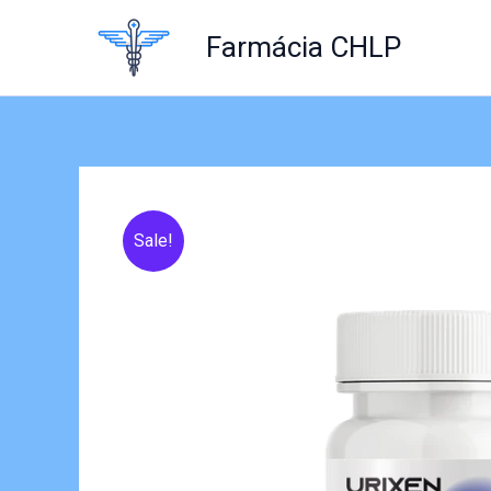
Skip
to
Farmácia CHLP
content
Sale!