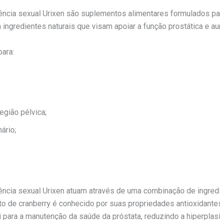
ência sexual Urixen são suplementos alimentares formulados pa
gredientes naturais que visam apoiar a função prostática e aum
para:
egião pélvica;
ário;
tência sexual Urixen atuam através de uma combinação de ingre
to de cranberry é conhecido por suas propriedades antioxidantes
 para a manutenção da saúde da próstata, reduzindo a hiperplasi