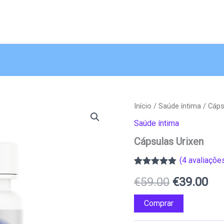
Início
/
Saúde íntima
/ Cáps
Saúde íntima
Cápsulas Urixen
(
4
avaliações
Classificado
3
O
O
€
59.00
€
39.00
com
5.00
em
5 com base
em
preço
pr
Comprar
classificações
de clientes
original
atu