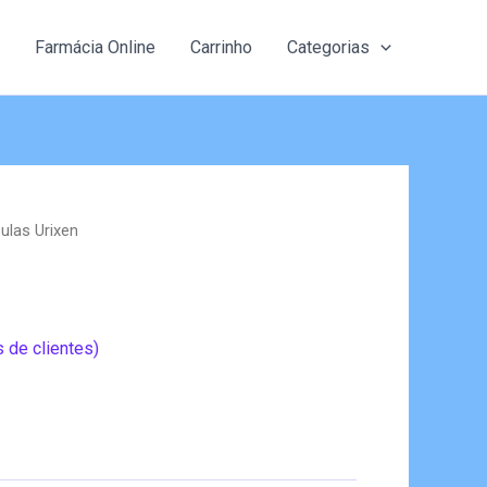
Farmácia Online
Carrinho
Categorias
ulas Urixen
 de clientes)
eço
al