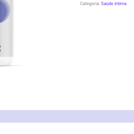
Categoria:
Saúde íntima
era:
é:
€59.00.
€3